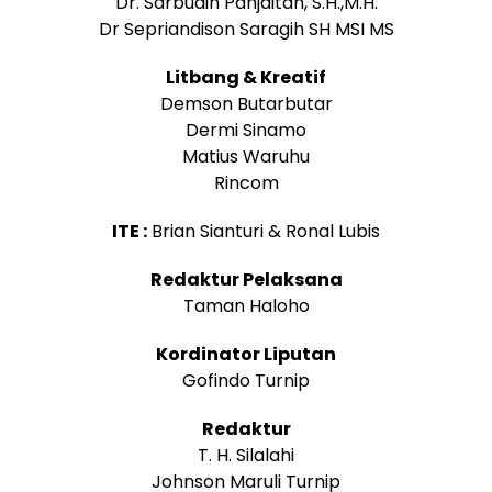
Dr. Sarbudin Panjaitan, S.H.,M.H.
Dr Sepriandison Saragih SH MSI MS
Litbang & Kreatif
Demson Butarbutar
Dermi Sinamo
Matius Waruhu
Rincom
ITE :
Brian Sianturi & Ronal Lubis
Redaktur Pelaksana
Taman Haloho
Kordinator Liputan
Gofindo Turnip
Redaktur
T. H. Silalahi
Johnson Maruli Turnip