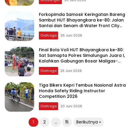
Forkopimda Samosir Keringatan Bareng
Sambut HUT Bhayangkara ke-80: Jalan
Santai dan Senam di Water Front City
Pangururan
Olahraga
26 Juni 2026
Final Bola Voli HUT Bhayangkara ke-80:
Sat Samapta Polres Simalungun Juara I,
Kalahkan Gabungan Bosar Maligas-
Bandar Huluan
Olahraga
25 Juni 2026
Tiga Bikers Kepri Tembus Nasional Astra
Honda Safety Riding Instructor
Competition 2026
Olahraga
20 Juni 2026
Paginasi
1
2
…
15
Berikutnya »
pos