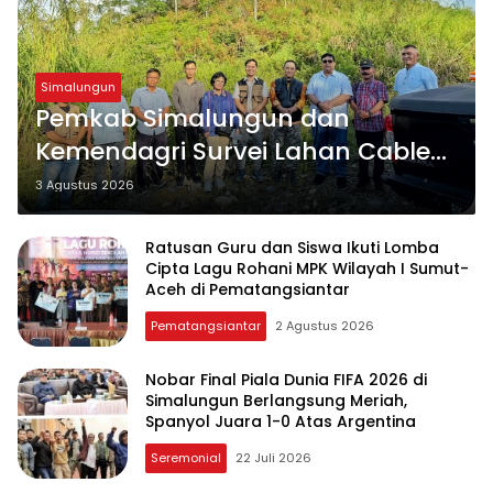
Simalungun
Pemkab Simalungun dan
Kemendagri Survei Lahan Cable
Car Danau Toba, Bahas
3 Agustus 2026
Kepastian Regulasi BPHTB
Ratusan Guru dan Siswa Ikuti Lomba
Cipta Lagu Rohani MPK Wilayah I Sumut-
Aceh di Pematangsiantar
Pematangsiantar
2 Agustus 2026
Nobar Final Piala Dunia FIFA 2026 di
Simalungun Berlangsung Meriah,
Spanyol Juara 1-0 Atas Argentina
Seremonial
22 Juli 2026