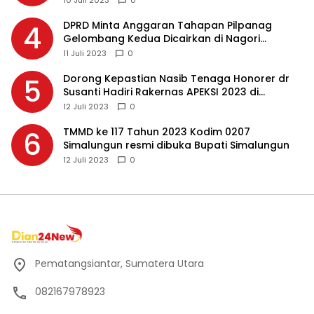
DPRD Minta Anggaran Tahapan Pilpanag
4
Gelombang Kedua Dicairkan di Nagori
Masing-masing, Ini Alasannya…
11 Juli 2023
0
Dorong Kepastian Nasib Tenaga Honorer dr
5
Susanti Hadiri Rakernas APEKSI 2023 di
Makassar
12 Juli 2023
0
TMMD ke 117 Tahun 2023 Kodim 0207
6
Simalungun resmi dibuka Bupati Simalungun
12 Juli 2023
0
Pematangsiantar, Sumatera Utara
082167978923