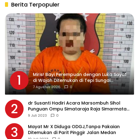
Berita Terpopuler
Miris! Bayi Perempuan dengan Luka Sayat
1
di Wajah Ditemukan di Tepi Sungai
Asahan, Diduga Dibuang Ibu Kandungnya
7 Agustus 2026
0
dr Susanti Hadiri Acara Marsombuh Sihol
2
Punguan Ompu Simataraja Raja Simarmata
Dohot Boruna Kota Siantar
9 Juli 2023
0
Mayat Mr X Diduga ODGJ,Tanpa Pakaian
3
Ditemukan di Parit Pinggir Jalan Medan
10 Juli 2023
0