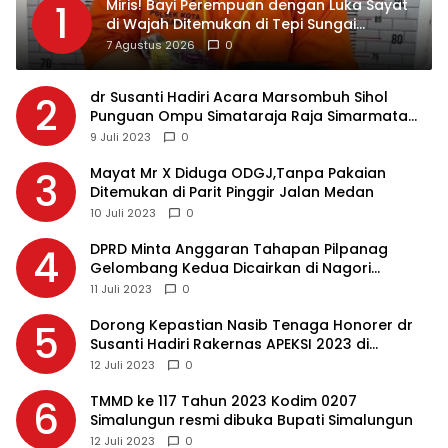
Miris! Bayi Perempuan dengan Luka Sayat
1
di Wajah Ditemukan di Tepi Sungai
Asahan, Diduga Dibuang Ibu Kandungnya
7 Agustus 2026
0
dr Susanti Hadiri Acara Marsombuh Sihol
2
Punguan Ompu Simataraja Raja Simarmata
Dohot Boruna Kota Siantar
9 Juli 2023
0
Mayat Mr X Diduga ODGJ,Tanpa Pakaian
3
Ditemukan di Parit Pinggir Jalan Medan
10 Juli 2023
0
DPRD Minta Anggaran Tahapan Pilpanag
4
Gelombang Kedua Dicairkan di Nagori
Masing-masing, Ini Alasannya…
11 Juli 2023
0
Dorong Kepastian Nasib Tenaga Honorer dr
5
Susanti Hadiri Rakernas APEKSI 2023 di
Makassar
12 Juli 2023
0
TMMD ke 117 Tahun 2023 Kodim 0207
6
Simalungun resmi dibuka Bupati Simalungun
12 Juli 2023
0