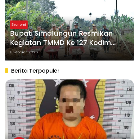
Ekonomi
Bupati Simalungun Resmikan
Kegiatan TMMD Ke 127 Kodim
0207/Sml Tahun 2026: Sarana
11 Februari 2026
Efektif Mempercepat
Pembangunan Daerah
Berita Terpopuler