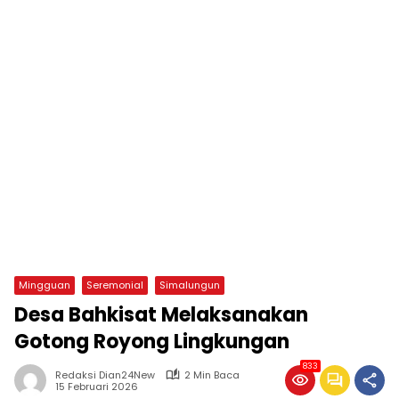
Mingguan
Seremonial
Simalungun
Desa Bahkisat Melaksanakan
Gotong Royong Lingkungan
833
Redaksi Dian24New
2 Min Baca
15 Februari 2026