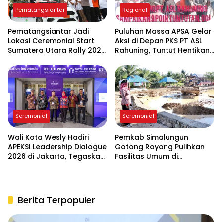
Pematangsiantar
Regional
Pematangsiantar Jadi
Puluhan Massa APSA Gelar
Lokasi Ceremonial Start
Aksi di Depan PKS PT ASL
Sumatera Utara Rally 2026
Rahuning, Tuntut Hentikan
FIA APRC Round 3
Pembuangan Limbah ke
Sungai Asahan
Seremonial
Seremonial
Wali Kota Wesly Hadiri
Pemkab Simalungun
APEKSI Leadership Dialogue
Gotong Royong Pulihkan
2026 di Jakarta, Tegaskan
Fasilitas Umum di
Komitmen Digitalisasi
Serbelawan Pasca Banjir
Pemko Pematangsiantar
Berita Terpopuler