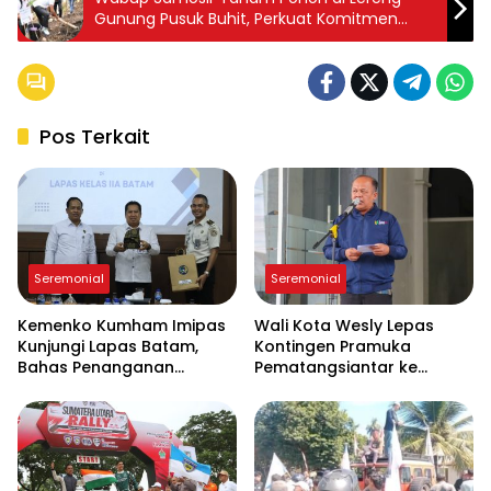
Gunung Pusuk Buhit, Perkuat Komitmen
Pelestarian Alam.
Pos Terkait
Seremonial
Seremonial
Kemenko Kumham Imipas
Wali Kota Wesly Lepas
Kunjungi Lapas Batam,
Kontingen Pramuka
Bahas Penanganan
Pematangsiantar ke
Overstaying dan
Jambore Nasional XII 2026
Implementasi KUHP Baru
di Cibubur