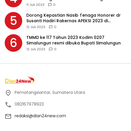
Masing-masing, Ini Alasannya…
11 Juli 2023
0
Dorong Kepastian Nasib Tenaga Honorer dr
5
Susanti Hadiri Rakernas APEKSI 2023 di
Makassar
12 Juli 2023
0
TMMD ke 117 Tahun 2023 Kodim 0207
6
Simalungun resmi dibuka Bupati Simalungun
12 Juli 2023
0
Pematangsiantar, Sumatera Utara
082167978923
redaksi@dian24new.com