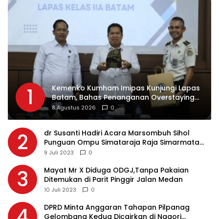
Kemenko Kumham Imipas Kunjungi Lapas
1
Batam, Bahas Penanganan Overstaying
dan Implementasi KUHP Baru
8 Agustus 2026
0
dr Susanti Hadiri Acara Marsombuh Sihol
2
Punguan Ompu Simataraja Raja Simarmata
Dohot Boruna Kota Siantar
9 Juli 2023
0
Mayat Mr X Diduga ODGJ,Tanpa Pakaian
3
Ditemukan di Parit Pinggir Jalan Medan
10 Juli 2023
0
DPRD Minta Anggaran Tahapan Pilpanag
4
Gelombang Kedua Dicairkan di Nagori