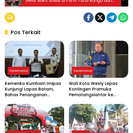
Gelar Bakti Sosial di Panti Tuna Rungu dan
Lansia
Pos Terkait
Seremonial
Seremonial
Kemenko Kumham Imipas
Wali Kota Wesly Lepas
Kunjungi Lapas Batam,
Kontingen Pramuka
Bahas Penanganan
Pematangsiantar ke
Overstaying dan
Jambore Nasional XII 2026
Implementasi KUHP Baru
di Cibubur