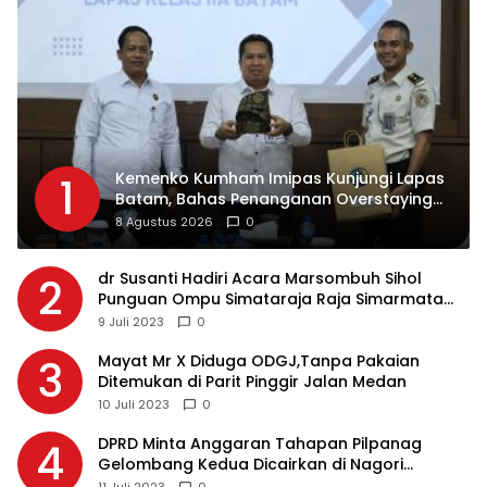
Kemenko Kumham Imipas Kunjungi Lapas
1
Batam, Bahas Penanganan Overstaying
dan Implementasi KUHP Baru
8 Agustus 2026
0
dr Susanti Hadiri Acara Marsombuh Sihol
2
Punguan Ompu Simataraja Raja Simarmata
Dohot Boruna Kota Siantar
9 Juli 2023
0
Mayat Mr X Diduga ODGJ,Tanpa Pakaian
3
Ditemukan di Parit Pinggir Jalan Medan
10 Juli 2023
0
DPRD Minta Anggaran Tahapan Pilpanag
4
Gelombang Kedua Dicairkan di Nagori
Masing-masing, Ini Alasannya…