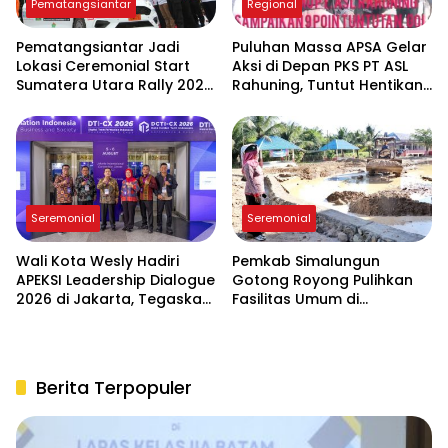
Pematangsiantar
Regional
Pematangsiantar Jadi
Puluhan Massa APSA Gelar
Lokasi Ceremonial Start
Aksi di Depan PKS PT ASL
Sumatera Utara Rally 2026
Rahuning, Tuntut Hentikan
FIA APRC Round 3
Pembuangan Limbah ke
Sungai Asahan
Seremonial
Seremonial
Wali Kota Wesly Hadiri
Pemkab Simalungun
APEKSI Leadership Dialogue
Gotong Royong Pulihkan
2026 di Jakarta, Tegaskan
Fasilitas Umum di
Komitmen Digitalisasi
Serbelawan Pasca Banjir
Pemko Pematangsiantar
Berita Terpopuler