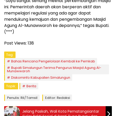
“Saya sangat senang melihat perkembangan masjid
ini. Pemerintah daerah akan berperan aktif dan
mempelajari regulasi yang ada agar dapat
mendukung kemajuan dan pengembangan Masjid
Agung Al-Munawwaroh ke depannya,” tegas Bupati.
(***)
Post Views:
138
Tag:
Bahas Rencana Pengelolaan Kembali ke Pemkab
Bupati Simalungun Terima Pengurus Masjid Agung Al-
Munawwaroh
Diskominfo Kabupaten Simalungun
Topik:
Berita
Penulis: Ril/tamsil
Editor: Redaksi
Jelang Paskah, Wali Kota Pematangsiantar