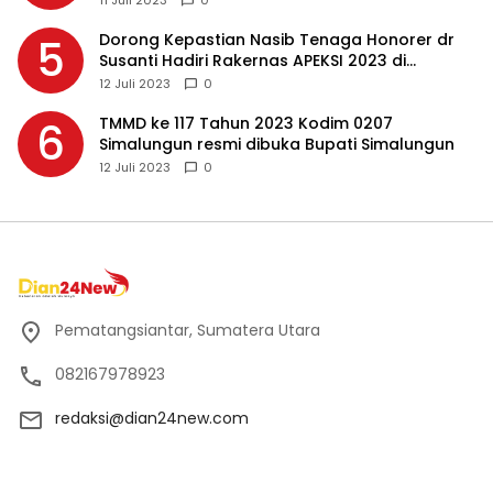
11 Juli 2023
0
Dorong Kepastian Nasib Tenaga Honorer dr
5
Susanti Hadiri Rakernas APEKSI 2023 di
Makassar
12 Juli 2023
0
TMMD ke 117 Tahun 2023 Kodim 0207
6
Simalungun resmi dibuka Bupati Simalungun
12 Juli 2023
0
Pematangsiantar, Sumatera Utara
082167978923
redaksi@dian24new.com