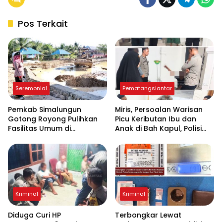
Pos Terkait
Seremonial
Pematangsiantar
Pemkab Simalungun
Miris, Persoalan Warisan
Gotong Royong Pulihkan
Picu Keributan Ibu dan
Fasilitas Umum di
Anak di Bah Kapul, Polisi
Serbelawan Pasca Banjir
Turun Tangan Mediasi
Kriminal
Kriminal
Diduga Curi HP
Terbongkar Lewat