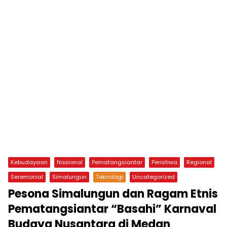
Kebudayaan
Nasional
Pematangsiantar
Peristiwa
Regional
Seremonial
Simalungun
Teknologi
Uncategorized
Pesona Simalungun dan Ragam Etnis
Pematangsiantar “Basahi” Karnaval
Budaya Nusantara di Medan