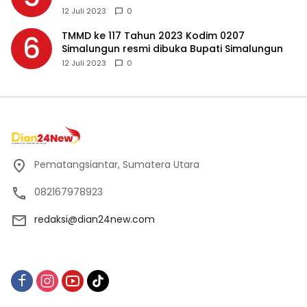
Makassar
12 Juli 2023
0
TMMD ke 117 Tahun 2023 Kodim 0207
6
Simalungun resmi dibuka Bupati Simalungun
12 Juli 2023
0
Pematangsiantar, Sumatera Utara
082167978923
redaksi@dian24new.com