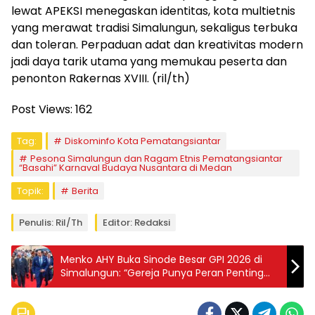
lewat APEKSI menegaskan identitas, kota multietnis
yang merawat tradisi Simalungun, sekaligus terbuka
dan toleran. Perpaduan adat dan kreativitas modern
jadi daya tarik utama yang memukau peserta dan
penonton Rakernas XVIII. (ril/th)
Post Views:
162
Tag:
Diskominfo Kota Pematangsiantar
Pesona Simalungun dan Ragam Etnis Pematangsiantar
“Basahi” Karnaval Budaya Nusantara di Medan
Topik:
Berita
Penulis: Ril/th
Editor: Redaksi
Menko AHY Buka Sinode Besar GPI 2026 di
Simalungun: “Gereja Punya Peran Penting
Bangun Bangsa”