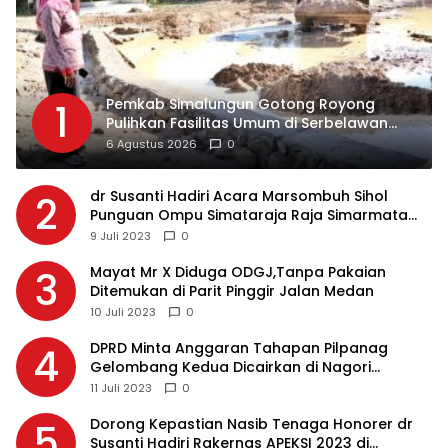
Pemkab Simalungun Gotong Royong
1
Pulihkan Fasilitas Umum di Serbelawan
Pasca Banjir
6 Agustus 2026
0
dr Susanti Hadiri Acara Marsombuh Sihol
2
Punguan Ompu Simataraja Raja Simarmata
Dohot Boruna Kota Siantar
9 Juli 2023
0
Mayat Mr X Diduga ODGJ,Tanpa Pakaian
3
Ditemukan di Parit Pinggir Jalan Medan
10 Juli 2023
0
DPRD Minta Anggaran Tahapan Pilpanag
4
Gelombang Kedua Dicairkan di Nagori
Masing-masing, Ini Alasannya…
11 Juli 2023
0
Dorong Kepastian Nasib Tenaga Honorer dr
5
Susanti Hadiri Rakernas APEKSI 2023 di