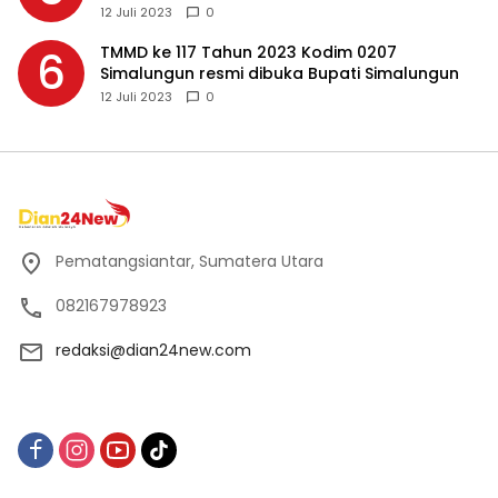
Makassar
12 Juli 2023
0
TMMD ke 117 Tahun 2023 Kodim 0207
6
Simalungun resmi dibuka Bupati Simalungun
12 Juli 2023
0
Pematangsiantar, Sumatera Utara
082167978923
redaksi@dian24new.com