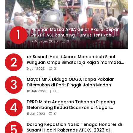
Puluhan Massa APSA Gelar Aksi di Depan
1
PKS PT ASL Rahuning, Tuntut Hentikan
Pembuangan Limbah ke Sungai Asahan
7 Agustus 2026
0
dr Susanti Hadiri Acara Marsombuh Sihol
2
Punguan Ompu Simataraja Raja Simarmata
Dohot Boruna Kota Siantar
9 Juli 2023
0
Mayat Mr X Diduga ODGJ,Tanpa Pakaian
3
Ditemukan di Parit Pinggir Jalan Medan
10 Juli 2023
0
DPRD Minta Anggaran Tahapan Pilpanag
4
Gelombang Kedua Dicairkan di Nagori
Masing-masing, Ini Alasannya…
11 Juli 2023
0
Dorong Kepastian Nasib Tenaga Honorer dr
5
Susanti Hadiri Rakernas APEKSI 2023 di