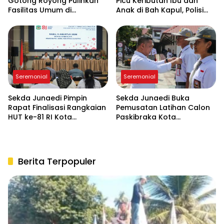
Gotong Royong Pulihkan
Picu Keributan Ibu dan
Fasilitas Umum di
Anak di Bah Kapul, Polisi
Serbelawan Pasca Banjir
Turun Tangan Mediasi
Seremonial
Seremonial
Sekda Junaedi Pimpin
Sekda Junaedi Buka
Rapat Finalisasi Rangkaian
Pemusatan Latihan Calon
HUT ke-81 RI Kota
Paskibraka Kota
Pematangsiantar
Pematangsiantar 2026 di
“Desa Bahagia”
Berita Terpopuler