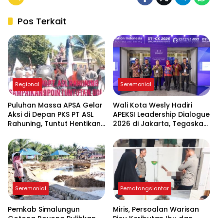
Pos Terkait
Regional
Seremonial
Puluhan Massa APSA Gelar
Wali Kota Wesly Hadiri
Aksi di Depan PKS PT ASL
APEKSI Leadership Dialogue
Rahuning, Tuntut Hentikan
2026 di Jakarta, Tegaskan
Pembuangan Limbah ke
Komitmen Digitalisasi
Sungai Asahan
Pemko Pematangsiantar
Seremonial
Pematangsiantar
Pemkab Simalungun
Miris, Persoalan Warisan