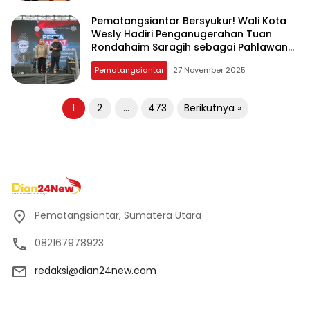
Pematangsiantar Bersyukur! Wali Kota
Wesly Hadiri Penganugerahan Tuan
Rondahaim Saragih sebagai Pahlawan
Nasional
Pematangsiantar
27 November 2025
Paginasi
1
2
…
473
Berikutnya »
pos
Pematangsiantar, Sumatera Utara
082167978923
redaksi@dian24new.com