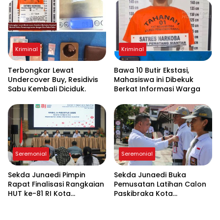
Kriminal
Kriminal
Terbongkar Lewat
Bawa 10 Butir Ekstasi,
Undercover Buy, Residivis
Mahasiswa ini Dibekuk
Sabu Kembali Diciduk.
Berkat Informasi Warga
Seremonial
Seremonial
Sekda Junaedi Pimpin
Sekda Junaedi Buka
Rapat Finalisasi Rangkaian
Pemusatan Latihan Calon
HUT ke-81 RI Kota
Paskibraka Kota
Pematangsiantar
Pematangsiantar 2026 di
“Desa Bahagia”