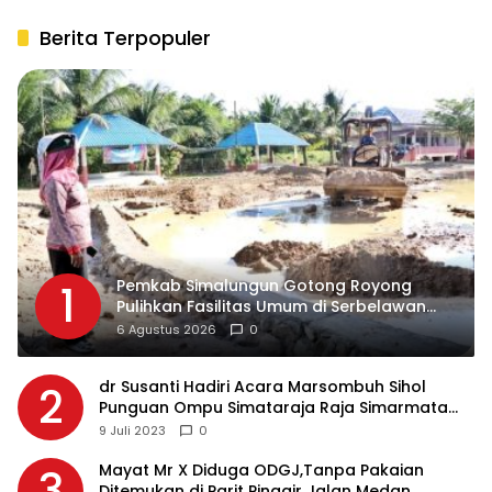
Berita Terpopuler
Pemkab Simalungun Gotong Royong
1
Pulihkan Fasilitas Umum di Serbelawan
Pasca Banjir
6 Agustus 2026
0
dr Susanti Hadiri Acara Marsombuh Sihol
2
Punguan Ompu Simataraja Raja Simarmata
Dohot Boruna Kota Siantar
9 Juli 2023
0
Mayat Mr X Diduga ODGJ,Tanpa Pakaian
3
Ditemukan di Parit Pinggir Jalan Medan