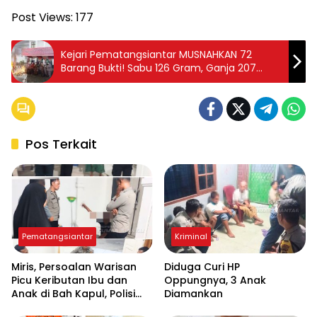
Post Views:
177
Kejari Pematangsiantar MUSNAHKAN 72
Barang Bukti! Sabu 126 Gram, Ganja 207
Gram Hancur!
Pos Terkait
Pematangsiantar
Kriminal
Miris, Persoalan Warisan
Diduga Curi HP
Picu Keributan Ibu dan
Oppungnya, 3 Anak
Anak di Bah Kapul, Polisi
Diamankan
Turun Tangan Mediasi