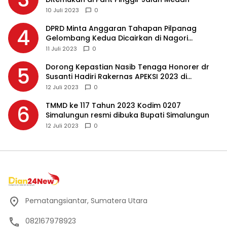
10 Juli 2023
0
DPRD Minta Anggaran Tahapan Pilpanag
4
Gelombang Kedua Dicairkan di Nagori
Masing-masing, Ini Alasannya…
11 Juli 2023
0
Dorong Kepastian Nasib Tenaga Honorer dr
5
Susanti Hadiri Rakernas APEKSI 2023 di
Makassar
12 Juli 2023
0
TMMD ke 117 Tahun 2023 Kodim 0207
6
Simalungun resmi dibuka Bupati Simalungun
12 Juli 2023
0
Pematangsiantar, Sumatera Utara
082167978923