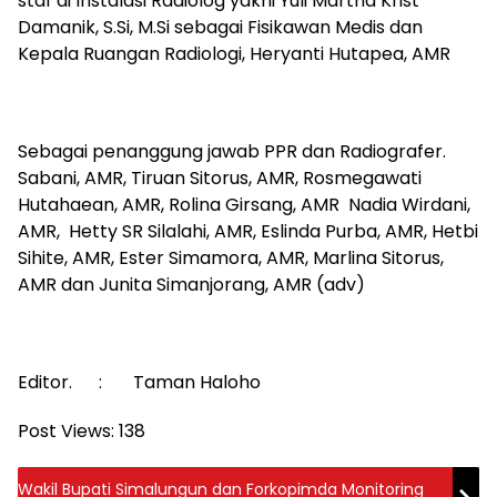
staf di Instalasi Radiolog yakni Yuli Martha Krist
Damanik, S.Si, M.Si sebagai Fisikawan Medis dan
Kepala Ruangan Radiologi, Heryanti Hutapea, AMR
Sebagai penanggung jawab PPR dan Radiografer.
Sabani, AMR, Tiruan Sitorus, AMR, Rosmegawati
Hutahaean, AMR, Rolina Girsang, AMR Nadia Wirdani,
AMR, Hetty SR Silalahi, AMR, Eslinda Purba, AMR, Hetbi
Sihite, AMR, Ester Simamora, AMR, Marlina Sitorus,
AMR dan Junita Simanjorang, AMR (adv)
Editor. : Taman Haloho
Post Views:
138
Wakil Bupati Simalungun dan Forkopimda Monitoring