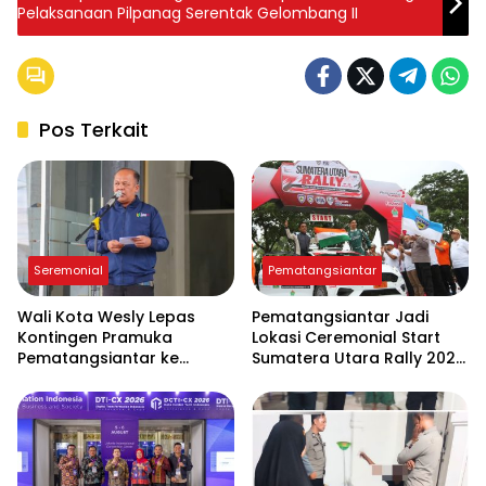
Pelaksanaan Pilpanag Serentak Gelombang II
Pos Terkait
Seremonial
Pematangsiantar
Wali Kota Wesly Lepas
Pematangsiantar Jadi
Kontingen Pramuka
Lokasi Ceremonial Start
Pematangsiantar ke
Sumatera Utara Rally 2026
Jambore Nasional XII 2026
FIA APRC Round 3
di Cibubur