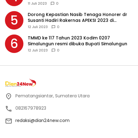
Masing-masing, Ini Alasannya…
11 Juli 2023
0
Dorong Kepastian Nasib Tenaga Honorer dr
5
Susanti Hadiri Rakernas APEKSI 2023 di
Makassar
12 Juli 2023
0
TMMD ke 117 Tahun 2023 Kodim 0207
6
Simalungun resmi dibuka Bupati Simalungun
12 Juli 2023
0
Pematangsiantar, Sumatera Utara
082167978923
redaksi@dian24new.com