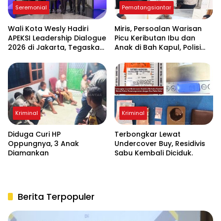
Seremonial
Pematangsiantar
Wali Kota Wesly Hadiri
Miris, Persoalan Warisan
APEKSI Leadership Dialogue
Picu Keributan Ibu dan
2026 di Jakarta, Tegaskan
Anak di Bah Kapul, Polisi
Komitmen Digitalisasi
Turun Tangan Mediasi
Pemko Pematangsiantar
Kriminal
Kriminal
Diduga Curi HP
Terbongkar Lewat
Oppungnya, 3 Anak
Undercover Buy, Residivis
Diamankan
Sabu Kembali Diciduk.
Berita Terpopuler