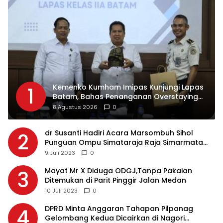
Kemenko Kumham Imipas Kunjungi Lapas
1
Batam, Bahas Penanganan Overstaying
dan Implementasi KUHP Baru
8 Agustus 2026
0
dr Susanti Hadiri Acara Marsombuh Sihol
2
Punguan Ompu Simataraja Raja Simarmata
Dohot Boruna Kota Siantar
9 Juli 2023
0
Mayat Mr X Diduga ODGJ,Tanpa Pakaian
3
Ditemukan di Parit Pinggir Jalan Medan
10 Juli 2023
0
DPRD Minta Anggaran Tahapan Pilpanag
4
Gelombang Kedua Dicairkan di Nagori