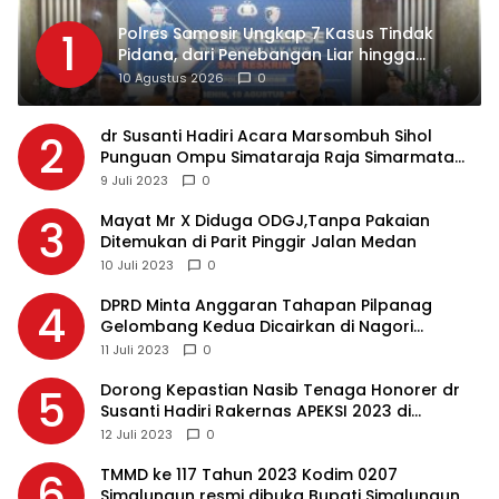
Polres Samosir Ungkap 7 Kasus Tindak
1
Pidana, dari Penebangan Liar hingga
Curanmor
10 Agustus 2026
0
dr Susanti Hadiri Acara Marsombuh Sihol
2
Punguan Ompu Simataraja Raja Simarmata
Dohot Boruna Kota Siantar
9 Juli 2023
0
Mayat Mr X Diduga ODGJ,Tanpa Pakaian
3
Ditemukan di Parit Pinggir Jalan Medan
10 Juli 2023
0
DPRD Minta Anggaran Tahapan Pilpanag
4
Gelombang Kedua Dicairkan di Nagori
Masing-masing, Ini Alasannya…
11 Juli 2023
0
Dorong Kepastian Nasib Tenaga Honorer dr
5
Susanti Hadiri Rakernas APEKSI 2023 di
Makassar
12 Juli 2023
0
TMMD ke 117 Tahun 2023 Kodim 0207
6
Simalungun resmi dibuka Bupati Simalungun