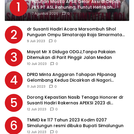
Puluhan Massa APSA Gelar Aksi di Depan
1
PKS PT ASL Rahuning, Tuntut Hentikan
Pembuangan Limbah ke Sungai Asahan
7 Agustus 2026
0
dr Susanti Hadiri Acara Marsombuh Sihol
2
Punguan Ompu Simataraja Raja Simarmata
Dohot Boruna Kota Siantar
9 Juli 2023
0
Mayat Mr X Diduga ODGJ,Tanpa Pakaian
3
Ditemukan di Parit Pinggir Jalan Medan
10 Juli 2023
0
DPRD Minta Anggaran Tahapan Pilpanag
4
Gelombang Kedua Dicairkan di Nagori
Masing-masing, Ini Alasannya…
11 Juli 2023
0
Dorong Kepastian Nasib Tenaga Honorer dr
5
Susanti Hadiri Rakernas APEKSI 2023 di
Makassar
12 Juli 2023
0
TMMD ke 117 Tahun 2023 Kodim 0207
6
Simalungun resmi dibuka Bupati Simalungun
12 Juli 2023
0