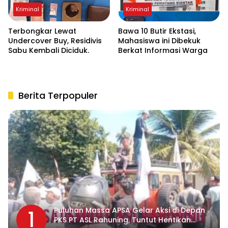
Kriminal
Kriminal
Terbongkar Lewat
Bawa 10 Butir Ekstasi,
Undercover Buy, Residivis
Mahasiswa ini Dibekuk
Sabu Kembali Diciduk.
Berkat Informasi Warga
Berita Terpopuler
Puluhan Massa APSA Gelar Aksi di Depan
1
PKS PT ASL Rahuning, Tuntut Hentikan