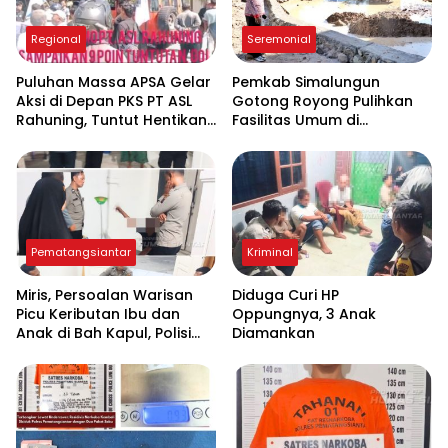
Regional
Seremonial
Puluhan Massa APSA Gelar
Pemkab Simalungun
Aksi di Depan PKS PT ASL
Gotong Royong Pulihkan
Rahuning, Tuntut Hentikan
Fasilitas Umum di
Pembuangan Limbah ke
Serbelawan Pasca Banjir
Sungai Asahan
Pematangsiantar
Kriminal
Miris, Persoalan Warisan
Diduga Curi HP
Picu Keributan Ibu dan
Oppungnya, 3 Anak
Anak di Bah Kapul, Polisi
Diamankan
Turun Tangan Mediasi