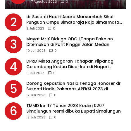
Pembuangan Limbah ke Sungai Asahan
7 Agustus 2026
0
dr Susanti Hadiri Acara Marsombuh Sihol
2
Punguan Ompu Simataraja Raja Simarmata
Dohot Boruna Kota Siantar
9 Juli 2023
0
Mayat Mr X Diduga ODGJ,Tanpa Pakaian
3
Ditemukan di Parit Pinggir Jalan Medan
10 Juli 2023
0
DPRD Minta Anggaran Tahapan Pilpanag
4
Gelombang Kedua Dicairkan di Nagori
Masing-masing, Ini Alasannya…
11 Juli 2023
0
Dorong Kepastian Nasib Tenaga Honorer dr
5
Susanti Hadiri Rakernas APEKSI 2023 di
Makassar
12 Juli 2023
0
TMMD ke 117 Tahun 2023 Kodim 0207
6
Simalungun resmi dibuka Bupati Simalungun
12 Juli 2023
0