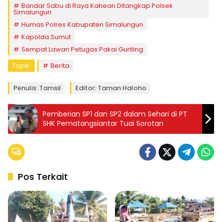
Bandar Sabu di Raya Kahean Ditangkap Polsek
Simalungun
Humas Polres Kabupaten Simalungun
Kapolda Sumut
Sempat Lawan Petugas Pakai Gunting
Topik:
Berita
Penulis: Tamsil
Editor: Taman Haloho
Pemberian SP1 dan SP2 dalam Sehari di PT
SHK Pematangsiantar Tuai Sorotan
Pos Terkait