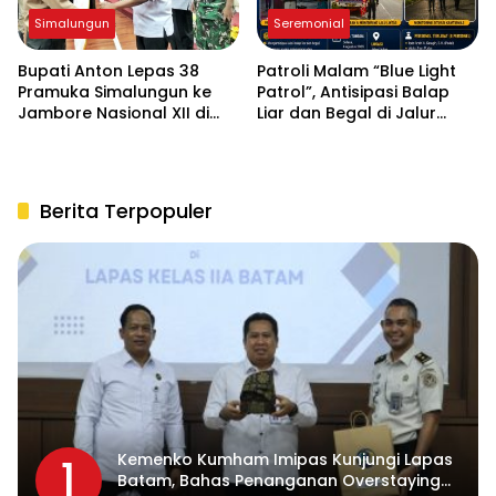
Simalungun
Seremonial
Bupati Anton Lepas 38
Patroli Malam “Blue Light
Pramuka Simalungun ke
Patrol”, Antisipasi Balap
Jambore Nasional XII di
Liar dan Begal di Jalur
Cibubur
Siantar-Saribudolok
Berita Terpopuler
Kemenko Kumham Imipas Kunjungi Lapas
1
Batam, Bahas Penanganan Overstaying