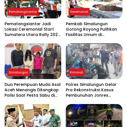
Pematangsiantar
Seremonial
Pematangsiantar Jadi
Pemkab Simalungun
Lokasi Ceremonial Start
Gotong Royong Pulihkan
Sumatera Utara Rally 2026
Fasilitas Umum di
FIA APRC Round 3
Serbelawan Pasca Banjir
Simalungun
Kriminal
Dua Perempuan Muda Asal
Polres Simalungun Gelar
Aceh Menangis Ditangkap
Pra Rekonstruksi Kasus
Polisi Saat Pesta Sabu di
Pembunuhan Jonres
THM
Sinaga di Tanah Jawa