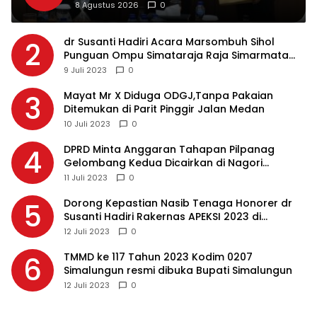
dan Implementasi KUHP Baru
8 Agustus 2026
0
dr Susanti Hadiri Acara Marsombuh Sihol
2
Punguan Ompu Simataraja Raja Simarmata
Dohot Boruna Kota Siantar
9 Juli 2023
0
Mayat Mr X Diduga ODGJ,Tanpa Pakaian
3
Ditemukan di Parit Pinggir Jalan Medan
10 Juli 2023
0
DPRD Minta Anggaran Tahapan Pilpanag
4
Gelombang Kedua Dicairkan di Nagori
Masing-masing, Ini Alasannya…
11 Juli 2023
0
Dorong Kepastian Nasib Tenaga Honorer dr
5
Susanti Hadiri Rakernas APEKSI 2023 di
Makassar
12 Juli 2023
0
TMMD ke 117 Tahun 2023 Kodim 0207
6
Simalungun resmi dibuka Bupati Simalungun
12 Juli 2023
0