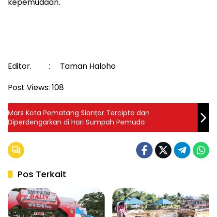
kepemudaan.
Editor. : Taman Haloho
Post Views:
108
Mars Kota Pematang Sianțar Tercipta dan
Diperdengarkan di Hari Sumpah Pemuda
Pos Terkait