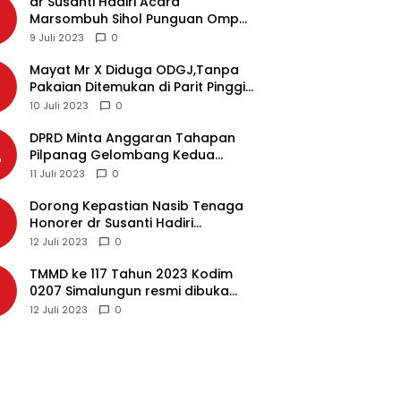
dr Susanti Hadiri Acara
2
Marsombuh Sihol Punguan Ompu
Simataraja Raja Simarmata Dohot
9 Juli 2023
0
Boruna Kota Siantar
Mayat Mr X Diduga ODGJ,Tanpa
3
Pakaian Ditemukan di Parit Pinggir
Jalan Medan
10 Juli 2023
0
DPRD Minta Anggaran Tahapan
4
Pilpanag Gelombang Kedua
Dicairkan di Nagori Masing-
11 Juli 2023
0
masing, Ini Alasannya…
Dorong Kepastian Nasib Tenaga
5
Honorer dr Susanti Hadiri
Rakernas APEKSI 2023 di Makassar
12 Juli 2023
0
TMMD ke 117 Tahun 2023 Kodim
6
0207 Simalungun resmi dibuka
Bupati Simalungun
12 Juli 2023
0