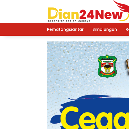
Langsung
ke
konten
Pematangsiantar
Simalungun
R