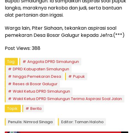
Bupati Simalungun. Ia sampaikan aspirasi soal pupuk
langka, maraknya narkoba dan judi, serta bantuan
alat pertanian dan irigasi.
Warga lain, Piter Siahaan, tekankan aspirasi soal
pemekaran Desa Bosar Galugur kepada Jefra.(***)
Post Views:
388
Tag:
Anggota DPRD Simalungun
DPRD Kabupaten Simalungun
hingga Pemekaran Desa
Pupuk
Reses di Bosar Galugur
Wakil Ketua DPRD Simalungun
Wakil Ketua DPRD Simalungun Terima Aspirasi Soal Jalan
Topik:
Berita
Penulis: Nimrod Sinaga
Editor: Taman Haloho