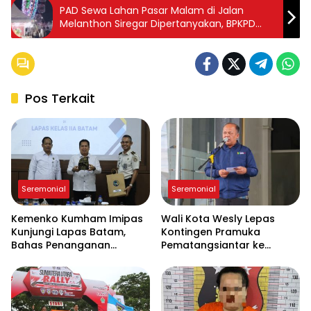
PAD Sewa Lahan Pasar Malam di Jalan
Melanthon Siregar Dipertanyakan, BPKPD
Pematangsiantar Belum Beri Jawaban
Pos Terkait
Seremonial
Seremonial
Kemenko Kumham Imipas
Wali Kota Wesly Lepas
Kunjungi Lapas Batam,
Kontingen Pramuka
Bahas Penanganan
Pematangsiantar ke
Overstaying dan
Jambore Nasional XII 2026
Implementasi KUHP Baru
di Cibubur