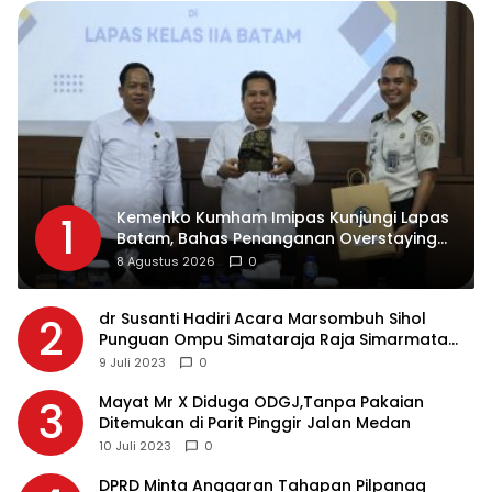
Kemenko Kumham Imipas Kunjungi Lapas
1
Batam, Bahas Penanganan Overstaying
dan Implementasi KUHP Baru
8 Agustus 2026
0
dr Susanti Hadiri Acara Marsombuh Sihol
2
Punguan Ompu Simataraja Raja Simarmata
Dohot Boruna Kota Siantar
9 Juli 2023
0
Mayat Mr X Diduga ODGJ,Tanpa Pakaian
3
Ditemukan di Parit Pinggir Jalan Medan
10 Juli 2023
0
DPRD Minta Anggaran Tahapan Pilpanag