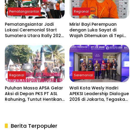
Pematangsiantar
Regional
Pematangsiantar Jadi
Miris! Bayi Perempuan
Lokasi Ceremonial Start
dengan Luka Sayat di
Sumatera Utara Rally 2026
Wajah Ditemukan di Tepi
FIA APRC Round 3
Sungai Asahan, Diduga
Dibuang Ibu Kandungnya
Regional
Seremonial
Puluhan Massa APSA Gelar
Wali Kota Wesly Hadiri
Aksi di Depan PKS PT ASL
APEKSI Leadership Dialogue
Rahuning, Tuntut Hentikan
2026 di Jakarta, Tegaskan
Pembuangan Limbah ke
Komitmen Digitalisasi
Sungai Asahan
Pemko Pematangsiantar
Berita Terpopuler