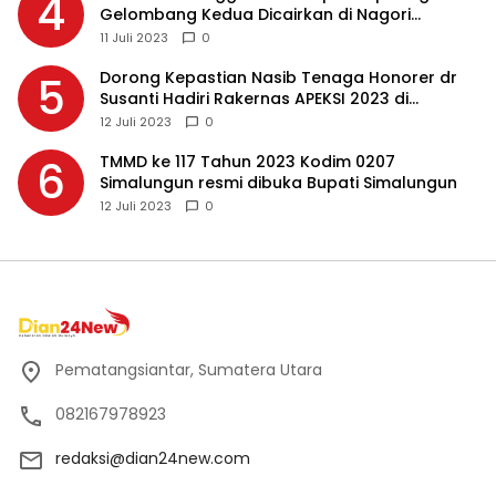
4
Gelombang Kedua Dicairkan di Nagori
Masing-masing, Ini Alasannya…
11 Juli 2023
0
Dorong Kepastian Nasib Tenaga Honorer dr
5
Susanti Hadiri Rakernas APEKSI 2023 di
Makassar
12 Juli 2023
0
TMMD ke 117 Tahun 2023 Kodim 0207
6
Simalungun resmi dibuka Bupati Simalungun
12 Juli 2023
0
Pematangsiantar, Sumatera Utara
082167978923
redaksi@dian24new.com