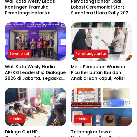
Wali Kota Wesly Lepas
Pematangsiantar Jadi
Kontingen Pramuka
Lokasi Ceremonial Start
Pematangsiantar ke
Sumatera Utara Rally 2026
Jambore Nasional XII 2026
FIA APRC Round 3
di Cibubur
Seremonial
Pematangsiantar
Wali Kota Wesly Hadiri
Miris, Persoalan Warisan
APEKSI Leadership Dialogue
Picu Keributan Ibu dan
2026 di Jakarta, Tegaskan
Anak di Bah Kapul, Polisi
Komitmen Digitalisasi
Turun Tangan Mediasi
Pemko Pematangsiantar
Kriminal
Kriminal
Diduga Curi HP
Terbongkar Lewat