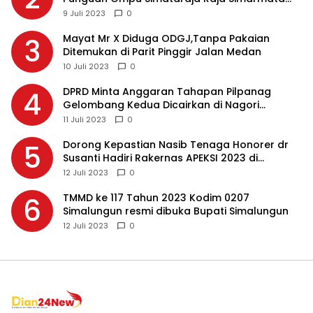
Dohot Boruna Kota Siantar
9 Juli 2023
0
Mayat Mr X Diduga ODGJ,Tanpa Pakaian
3
Ditemukan di Parit Pinggir Jalan Medan
10 Juli 2023
0
DPRD Minta Anggaran Tahapan Pilpanag
4
Gelombang Kedua Dicairkan di Nagori
Masing-masing, Ini Alasannya…
11 Juli 2023
0
Dorong Kepastian Nasib Tenaga Honorer dr
5
Susanti Hadiri Rakernas APEKSI 2023 di
Makassar
12 Juli 2023
0
TMMD ke 117 Tahun 2023 Kodim 0207
6
Simalungun resmi dibuka Bupati Simalungun
12 Juli 2023
0