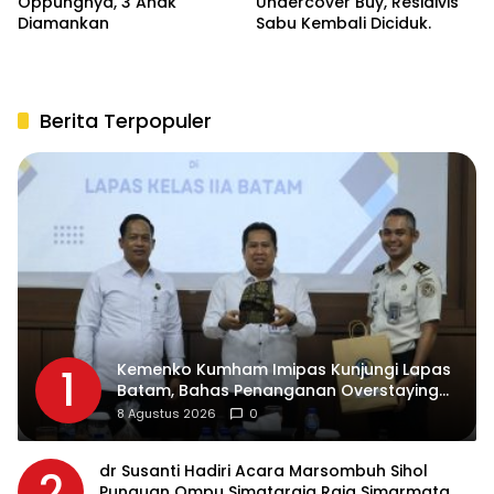
Oppungnya, 3 Anak
Undercover Buy, Residivis
Diamankan
Sabu Kembali Diciduk.
Berita Terpopuler
Kemenko Kumham Imipas Kunjungi Lapas
1
Batam, Bahas Penanganan Overstaying
dan Implementasi KUHP Baru
8 Agustus 2026
0
dr Susanti Hadiri Acara Marsombuh Sihol
2
Punguan Ompu Simataraja Raja Simarmata