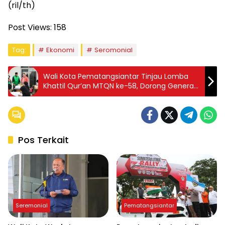
(ril/th)
Post Views:
158
Tag:
Ekonomi
Seromonial
Wali Kota Pematangsiantar Tinjau Lomba
Khattil Qur’an MTQN ke-58, Dorong Generasi
Muda Raih Prestasi Nasional
Pos Terkait
Seremonial
Pematangsiantar