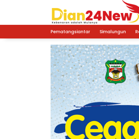
Langsung
ke
konten
Pematangsiantar
Simalungun
R