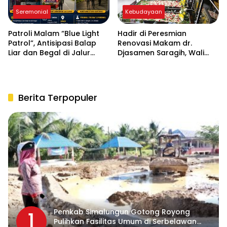
Seremonial
Kebudayaan
Patroli Malam “Blue Light
Hadir di Peresmian
Patrol”, Antisipasi Balap
Renovasi Makam dr.
Liar dan Begal di Jalur
Djasamen Saragih, Wali
Siantar-Saribudolok
Kota Wesly : Jadikan
Warisan Budaya dan
Sejarah Simalungun
Berita Terpopuler
Pemkab Simalungun Gotong Royong
1
Pulihkan Fasilitas Umum di Serbelawan