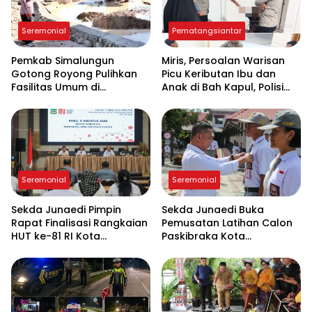
Seremonial
Pematangsiantar
Pemkab Simalungun
Miris, Persoalan Warisan
Gotong Royong Pulihkan
Picu Keributan Ibu dan
Fasilitas Umum di
Anak di Bah Kapul, Polisi
Serbelawan Pasca Banjir
Turun Tangan Mediasi
Seremonial
Seremonial
Sekda Junaedi Pimpin
Sekda Junaedi Buka
Rapat Finalisasi Rangkaian
Pemusatan Latihan Calon
HUT ke-81 RI Kota
Paskibraka Kota
Pematangsiantar
Pematangsiantar 2026 di
“Desa Bahagia”