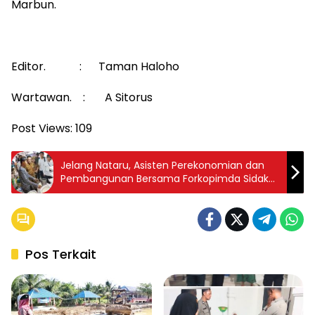
Marbun.
Editor. : Taman Haloho
Wartawan. : A Sitorus
Post Views:
109
Jelang Nataru, Asisten Perekonomian dan
Pembangunan Bersama Forkopimda Sidak
Harga dan Stok Kebutuhan Pokok di Pasar
Pos Terkait