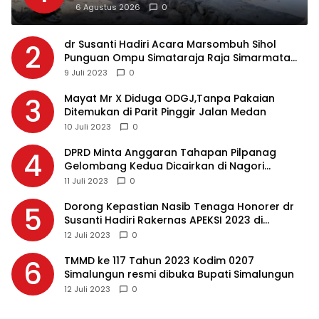
Pasca Banjir
6 Agustus 2026
0
dr Susanti Hadiri Acara Marsombuh Sihol
2
Punguan Ompu Simataraja Raja Simarmata
Dohot Boruna Kota Siantar
9 Juli 2023
0
Mayat Mr X Diduga ODGJ,Tanpa Pakaian
3
Ditemukan di Parit Pinggir Jalan Medan
10 Juli 2023
0
DPRD Minta Anggaran Tahapan Pilpanag
4
Gelombang Kedua Dicairkan di Nagori
Masing-masing, Ini Alasannya…
11 Juli 2023
0
Dorong Kepastian Nasib Tenaga Honorer dr
5
Susanti Hadiri Rakernas APEKSI 2023 di
Makassar
12 Juli 2023
0
TMMD ke 117 Tahun 2023 Kodim 0207
6
Simalungun resmi dibuka Bupati Simalungun
12 Juli 2023
0