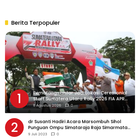
Berita Terpopuler
Pematangsiantar Jadi Lokasi Ceremonial
1
Start Sumatera Utara Rally 2026 FIA APRC
Round 3
8 Agustus 2026
0
dr Susanti Hadiri Acara Marsombuh Sihol
2
Punguan Ompu Simataraja Raja Simarmata
Dohot Boruna Kota Siantar
9 Juli 2023
0