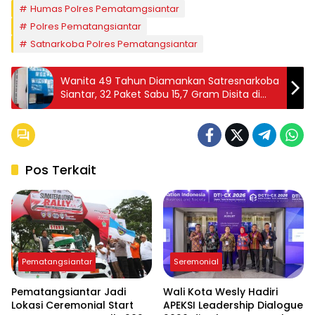
Humas Polres Pematamgsiantar
Polres Pematangsiantar
Satnarkoba Polres Pematangsiantar
Wanita 49 Tahun Diamankan Satresnarkoba
Siantar, 32 Paket Sabu 15,7 Gram Disita di
Warung Kopi
Pos Terkait
Pematangsiantar
Seremonial
Pematangsiantar Jadi
Wali Kota Wesly Hadiri
Lokasi Ceremonial Start
APEKSI Leadership Dialogue