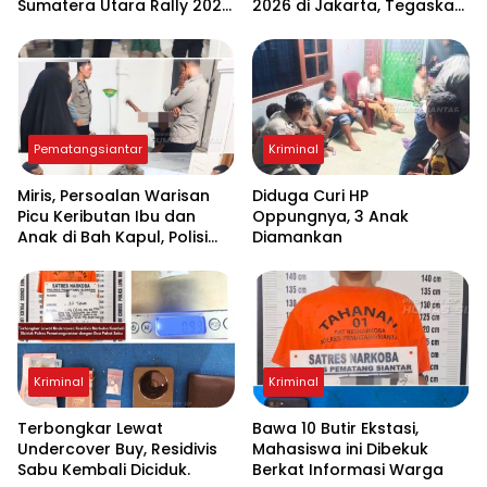
Sumatera Utara Rally 2026
2026 di Jakarta, Tegaskan
FIA APRC Round 3
Komitmen Digitalisasi
Pemko Pematangsiantar
Pematangsiantar
Kriminal
Miris, Persoalan Warisan
Diduga Curi HP
Picu Keributan Ibu dan
Oppungnya, 3 Anak
Anak di Bah Kapul, Polisi
Diamankan
Turun Tangan Mediasi
Kriminal
Kriminal
Terbongkar Lewat
Bawa 10 Butir Ekstasi,
Undercover Buy, Residivis
Mahasiswa ini Dibekuk
Sabu Kembali Diciduk.
Berkat Informasi Warga