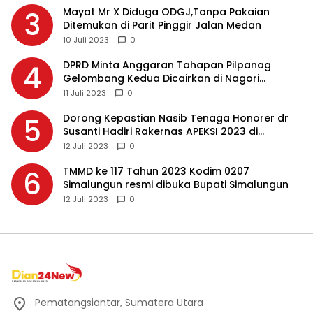
Mayat Mr X Diduga ODGJ,Tanpa Pakaian
3
Ditemukan di Parit Pinggir Jalan Medan
10 Juli 2023
0
DPRD Minta Anggaran Tahapan Pilpanag
4
Gelombang Kedua Dicairkan di Nagori
Masing-masing, Ini Alasannya…
11 Juli 2023
0
Dorong Kepastian Nasib Tenaga Honorer dr
5
Susanti Hadiri Rakernas APEKSI 2023 di
Makassar
12 Juli 2023
0
TMMD ke 117 Tahun 2023 Kodim 0207
6
Simalungun resmi dibuka Bupati Simalungun
12 Juli 2023
0
Pematangsiantar, Sumatera Utara