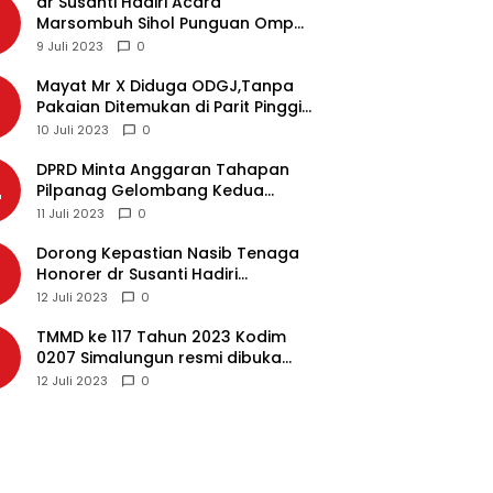
dr Susanti Hadiri Acara
2
Marsombuh Sihol Punguan Ompu
Simataraja Raja Simarmata Dohot
9 Juli 2023
0
Boruna Kota Siantar
Mayat Mr X Diduga ODGJ,Tanpa
3
Pakaian Ditemukan di Parit Pinggir
Jalan Medan
10 Juli 2023
0
DPRD Minta Anggaran Tahapan
4
Pilpanag Gelombang Kedua
Dicairkan di Nagori Masing-
11 Juli 2023
0
masing, Ini Alasannya…
Dorong Kepastian Nasib Tenaga
5
Honorer dr Susanti Hadiri
Rakernas APEKSI 2023 di Makassar
12 Juli 2023
0
TMMD ke 117 Tahun 2023 Kodim
6
0207 Simalungun resmi dibuka
Bupati Simalungun
12 Juli 2023
0