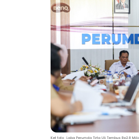
Ket foto : Laba Perumda Tirta Uli Tembus Rp2,8 Mil