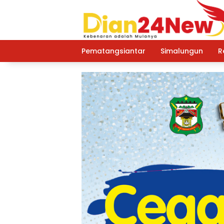
Langsung
ke
konten
Pematangsiantar
Simalungun
R