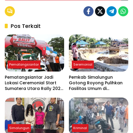
Fatal dengan Sistem Analisis Kecelakaan Canggih TAA
Pos Terkait
Pematangsiantar
Seremonial
Pematangsiantar Jadi
Pemkab Simalungun
Lokasi Ceremonial Start
Gotong Royong Pulihkan
Sumatera Utara Rally 2026
Fasilitas Umum di
FIA APRC Round 3
Serbelawan Pasca Banjir
Simalungun
Kriminal