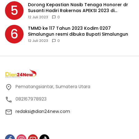
Dorong Kepastian Nasib Tenaga Honorer dr
5
Susanti Hadiri Rakernas APEKSI 2023 di
Makassar
12 Juli 2023
0
TMMD ke 117 Tahun 2023 Kodim 0207
6
Simalungun resmi dibuka Bupati Simalungun
12 Juli 2023
0
Pematangsiantar, Sumatera Utara
082167978923
redaksi@dian24new.com