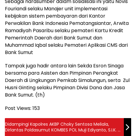
Sebagai narasumber dalam sosialisasi ini yaitu Novis
Fouriandi selaku Manajer unit implementasi
kebijakan sistem pembayaran dari Kantor
Perwakilan Bank Indonesia Pematangsiantar, Arwita
Ramadiyah Pasaribu selaku pemateri Kartu Kredit
Pemerintah Daerah dari Bank Sumut dan
Muhammad Iqbal selaku Pemateri Aplikasi CMS dari
Bank Sumut
Tampak juga hadir antara lain Sekda Esron Sinaga
bersama para Asisten dan Pimpinan Perangkat
Daerah di Lingkungan Pemkab Simalungun, serta Zul
Husni Ginting selaku Pimpinan Divisi Dana dan Jasa
Bank Sumut. (th)
Post Views:
153
Didampingi Kapolres AKBP Choky Sentosa Meliala,
Dirlantas Poldasumut KOMBES POL Muji Ediyanto, S.I.K. :
Telah Selesai Melaksanakan Olah TKP Kecelakaan