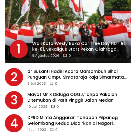
Wali Kota Wesly Buka Car Free Day HUT RI
1
ke-81, Sekaligus Start Pekan Olahraga
Masyarakat Merah Putih
9 Agustus 2026
0
dr Susanti Hadiri Acara Marsombuh Sihol
2
Punguan Ompu Simataraja Raja Simarmata
Dohot Boruna Kota Siantar
9 Juli 2023
0
Mayat Mr X Diduga ODGJ,Tanpa Pakaian
3
Ditemukan di Parit Pinggir Jalan Medan
10 Juli 2023
0
DPRD Minta Anggaran Tahapan Pilpanag
4
Gelombang Kedua Dicairkan di Nagori
Masing-masing, Ini Alasannya…
11 Juli 2023
0