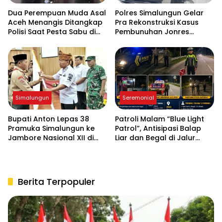
Dua Perempuan Muda Asal
Polres Simalungun Gelar
Aceh Menangis Ditangkap
Pra Rekonstruksi Kasus
Polisi Saat Pesta Sabu di
Pembunuhan Jonres
THM
Sinaga di Tanah Jawa
Simalungun
Seremonial
Bupati Anton Lepas 38
Patroli Malam “Blue Light
Pramuka Simalungun ke
Patrol”, Antisipasi Balap
Jambore Nasional XII di
Liar dan Begal di Jalur
Cibubur
Siantar-Saribudolok
Berita Terpopuler