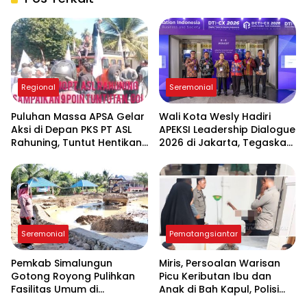
Regional
Seremonial
Puluhan Massa APSA Gelar
Wali Kota Wesly Hadiri
Aksi di Depan PKS PT ASL
APEKSI Leadership Dialogue
Rahuning, Tuntut Hentikan
2026 di Jakarta, Tegaskan
Pembuangan Limbah ke
Komitmen Digitalisasi
Sungai Asahan
Pemko Pematangsiantar
Seremonial
Pematangsiantar
Pemkab Simalungun
Miris, Persoalan Warisan
Gotong Royong Pulihkan
Picu Keributan Ibu dan
Fasilitas Umum di
Anak di Bah Kapul, Polisi
Serbelawan Pasca Banjir
Turun Tangan Mediasi