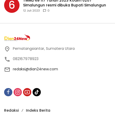
TMMD ke 117 Tahun 2023 Kodim 0207
6
Simalungun resmi dibuka Bupati Simalungun
12 Juli 2023
0
Pematangsiantar, Sumatera Utara
082167978923
redaksi@dian24new.com
Redaksi
Indeks Berita