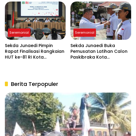
Seremonial
Seremonial
Sekda Junaedi Pimpin
Sekda Junaedi Buka
Rapat Finalisasi Rangkaian
Pemusatan Latihan Calon
HUT ke-81 RI Kota
Paskibraka Kota
Pematangsiantar
Pematangsiantar 2026 di
“Desa Bahagia”
Berita Terpopuler