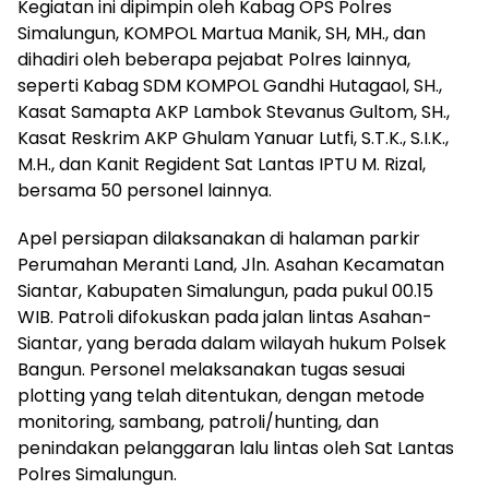
Kegiatan ini dipimpin oleh Kabag OPS Polres
Simalungun, KOMPOL Martua Manik, SH, MH., dan
dihadiri oleh beberapa pejabat Polres lainnya,
seperti Kabag SDM KOMPOL Gandhi Hutagaol, SH.,
Kasat Samapta AKP Lambok Stevanus Gultom, SH.,
Kasat Reskrim AKP Ghulam Yanuar Lutfi, S.T.K., S.I.K.,
M.H., dan Kanit Regident Sat Lantas IPTU M. Rizal,
bersama 50 personel lainnya.
Apel persiapan dilaksanakan di halaman parkir
Perumahan Meranti Land, Jln. Asahan Kecamatan
Siantar, Kabupaten Simalungun, pada pukul 00.15
WIB. Patroli difokuskan pada jalan lintas Asahan-
Siantar, yang berada dalam wilayah hukum Polsek
Bangun. Personel melaksanakan tugas sesuai
plotting yang telah ditentukan, dengan metode
monitoring, sambang, patroli/hunting, dan
penindakan pelanggaran lalu lintas oleh Sat Lantas
Polres Simalungun.