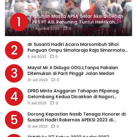
Puluhan Massa APSA Gelar Aksi di Depan
1
PKS PT ASL Rahuning, Tuntut Hentikan
Pembuangan Limbah ke Sungai Asahan
7 Agustus 2026
0
dr Susanti Hadiri Acara Marsombuh Sihol
2
Punguan Ompu Simataraja Raja Simarmata
Dohot Boruna Kota Siantar
9 Juli 2023
0
Mayat Mr X Diduga ODGJ,Tanpa Pakaian
3
Ditemukan di Parit Pinggir Jalan Medan
10 Juli 2023
0
DPRD Minta Anggaran Tahapan Pilpanag
4
Gelombang Kedua Dicairkan di Nagori
Masing-masing, Ini Alasannya…
11 Juli 2023
0
Dorong Kepastian Nasib Tenaga Honorer dr
5
Susanti Hadiri Rakernas APEKSI 2023 di
Makassar
12 Juli 2023
0