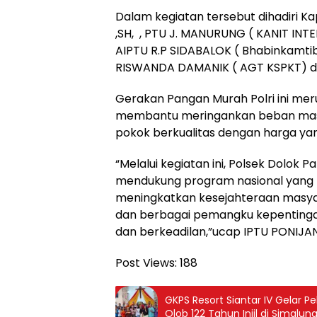
Dalam kegiatan tersebut dihadiri 
,SH, , PTU J. MANURUNG ( KANIT INTE
AIPTU R.P SIDABALOK ( Bhabinkamt
RISWANDA DAMANIK ( AGT KSPKT) d
Gerakan Pangan Murah Polri ini mer
membantu meringankan beban mas
pokok berkualitas dengan harga yan
“Melalui kegiatan ini, Polsek Dolo
mendukung program nasional yang 
meningkatkan kesejahteraan masyar
dan berbagai pemangku kepentinga
dan berkeadilan,”ucap IPTU PONIJAN
Post Views:
188
GKPS Resort Siantar IV Gelar 
Olob 122 Tahun Injil di Simalu