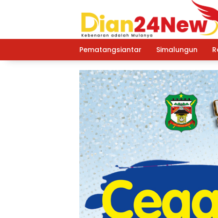
Langsung
ke
konten
Pematangsiantar
Simalungun
R