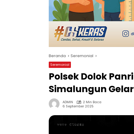
Beranda
Seremonial
Seremonial
Polsek Dolok Pan
Simalungun Gelar
ADMIN
2 Min Baca
6 September 2025