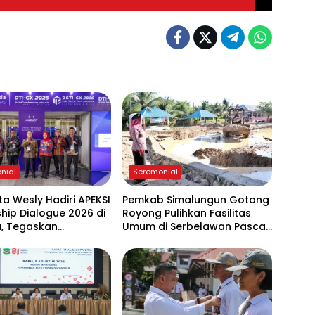
nial
Seremonial
ta Wesly Hadiri APEKSI
Pemkab Simalungun Gotong
hip Dialogue 2026 di
Royong Pulihkan Fasilitas
a, Tegaskan
Umum di Serbelawan Pasca
n Digitalisasi Pemko
Banjir
ngsiantar