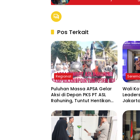
Pos Terkait
Regional
Seremo
Puluhan Massa APSA Gelar
Wali Ko
Aksi di Depan PKS PT ASL
Leaders
Rahuning, Tuntut Hentikan
Jakart
Pembuangan Limbah ke
Komitme
Sungai Asahan
Pemata