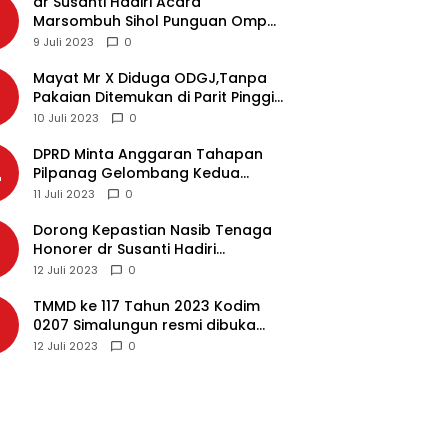
dr Susanti Hadiri Acara
2
Marsombuh Sihol Punguan Ompu
Simataraja Raja Simarmata Dohot
9 Juli 2023
0
Boruna Kota Siantar
Mayat Mr X Diduga ODGJ,Tanpa
3
Pakaian Ditemukan di Parit Pinggir
Jalan Medan
10 Juli 2023
0
DPRD Minta Anggaran Tahapan
4
Pilpanag Gelombang Kedua
Dicairkan di Nagori Masing-
11 Juli 2023
0
masing, Ini Alasannya…
Dorong Kepastian Nasib Tenaga
5
Honorer dr Susanti Hadiri
Rakernas APEKSI 2023 di Makassar
12 Juli 2023
0
TMMD ke 117 Tahun 2023 Kodim
6
0207 Simalungun resmi dibuka
Bupati Simalungun
12 Juli 2023
0