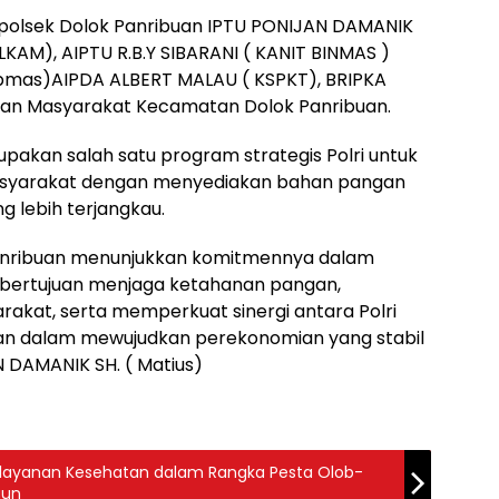
Kapolsek Dolok Panribuan IPTU PONIJAN DAMANIK
LKAM), AIPTU R.B.Y SIBARANI ( KANIT BINMAS )
ibmas)AIPDA ALBERT MALAU ( KSPKT), BRIPKA
an Masyarakat Kecamatan Dolok Panribuan.
upakan salah satu program strategis Polri untuk
yarakat dengan menyediakan bahan pangan
g lebih terjangkau.
k Panribuan menunjukkan komitmennya dalam
bertujuan menjaga ketahanan pangan,
akat, serta memperkuat sinergi antara Polri
n dalam mewujudkan perekonomian yang stabil
 DAMANIK SH. ( Matius)
Pelayanan Kesehatan dalam Rangka Pesta Olob-
ngun