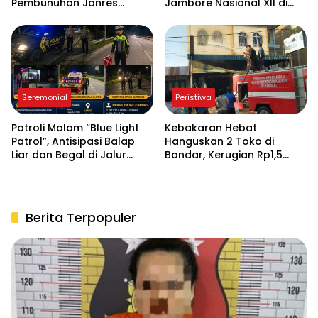
Pembunuhan Jonres
Jambore Nasional XII di
Sinaga di Tanah Jawa
Cibubur
Seremonial
Peristiwa
Patroli Malam “Blue Light
Kebakaran Hebat
Patrol”, Antisipasi Balap
Hanguskan 2 Toko di
Liar dan Begal di Jalur
Bandar, Kerugian Rp1,5
Siantar-Saribudolok
Miliar, Pemilik Selamat
Nyaris Maut
Berita Terpopuler