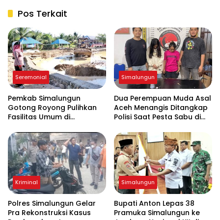
Pos Terkait
Seremonial
Simalungun
Pemkab Simalungun
Dua Perempuan Muda Asal
Gotong Royong Pulihkan
Aceh Menangis Ditangkap
Fasilitas Umum di
Polisi Saat Pesta Sabu di
Serbelawan Pasca Banjir
THM
Kriminal
Simalungun
Polres Simalungun Gelar
Bupati Anton Lepas 38
Pra Rekonstruksi Kasus
Pramuka Simalungun ke