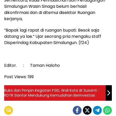
Sementara, Kadis Perindustrian dan Perdagangan
Simalungun Wasin Sinaga belum berhasil
dikonfirmasi dan di ditemui disekitar Ruangan
kerjanya,
“Bapak lagi rapat di ruangan bupati. Besok saja
datang ya lae.” Ujar seorang pria mengaku staff
Disperindag Kabupaten Simalungun. (f24)
Editor. : Taman Haloho
Post Views:
199
Buka dan Pimpin Kegiatan FGD, Wali Kota dr Susanti :
RDTR Siantar Mendukung Kemudahan Berinvestasi