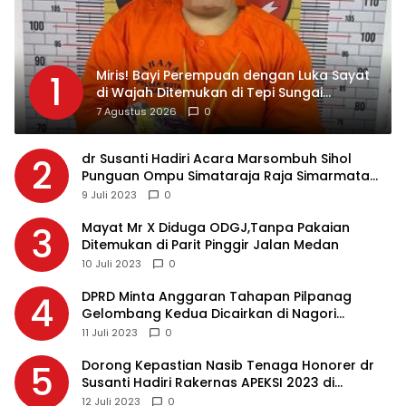
Miris! Bayi Perempuan dengan Luka Sayat
1
di Wajah Ditemukan di Tepi Sungai
Asahan, Diduga Dibuang Ibu Kandungnya
7 Agustus 2026
0
dr Susanti Hadiri Acara Marsombuh Sihol
2
Punguan Ompu Simataraja Raja Simarmata
Dohot Boruna Kota Siantar
9 Juli 2023
0
Mayat Mr X Diduga ODGJ,Tanpa Pakaian
3
Ditemukan di Parit Pinggir Jalan Medan
10 Juli 2023
0
DPRD Minta Anggaran Tahapan Pilpanag
4
Gelombang Kedua Dicairkan di Nagori
Masing-masing, Ini Alasannya…
11 Juli 2023
0
Dorong Kepastian Nasib Tenaga Honorer dr
5
Susanti Hadiri Rakernas APEKSI 2023 di
Makassar
12 Juli 2023
0