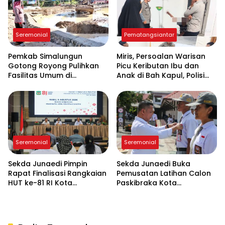
Seremonial
Pematangsiantar
Pemkab Simalungun
Miris, Persoalan Warisan
Gotong Royong Pulihkan
Picu Keributan Ibu dan
Fasilitas Umum di
Anak di Bah Kapul, Polisi
Serbelawan Pasca Banjir
Turun Tangan Mediasi
Seremonial
Seremonial
Sekda Junaedi Pimpin
Sekda Junaedi Buka
Rapat Finalisasi Rangkaian
Pemusatan Latihan Calon
HUT ke-81 RI Kota
Paskibraka Kota
Pematangsiantar
Pematangsiantar 2026 di
“Desa Bahagia”