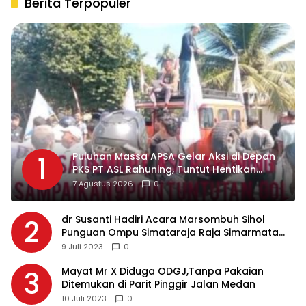
Berita Terpopuler
Puluhan Massa APSA Gelar Aksi di Depan
1
PKS PT ASL Rahuning, Tuntut Hentikan
Pembuangan Limbah ke Sungai Asahan
7 Agustus 2026
0
dr Susanti Hadiri Acara Marsombuh Sihol
2
Punguan Ompu Simataraja Raja Simarmata
Dohot Boruna Kota Siantar
9 Juli 2023
0
Mayat Mr X Diduga ODGJ,Tanpa Pakaian
3
Ditemukan di Parit Pinggir Jalan Medan
10 Juli 2023
0