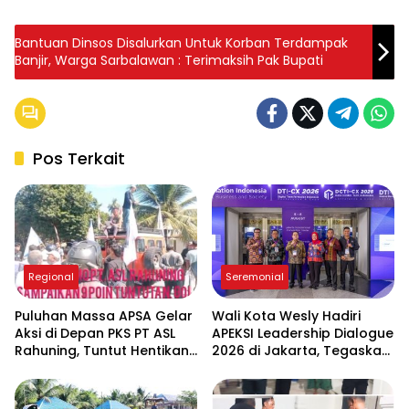
Bantuan Dinsos Disalurkan Untuk Korban Terdampak
Banjir, Warga Sarbalawan : Terimaksih Pak Bupati
Pos Terkait
Regional
Seremonial
Puluhan Massa APSA Gelar
Wali Kota Wesly Hadiri
Aksi di Depan PKS PT ASL
APEKSI Leadership Dialogue
Rahuning, Tuntut Hentikan
2026 di Jakarta, Tegaskan
Pembuangan Limbah ke
Komitmen Digitalisasi
Sungai Asahan
Pemko Pematangsiantar