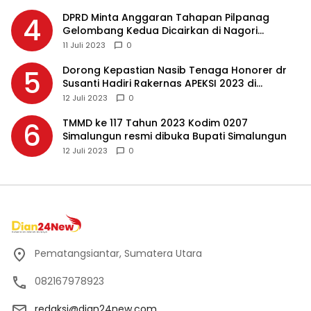
DPRD Minta Anggaran Tahapan Pilpanag
4
Gelombang Kedua Dicairkan di Nagori
Masing-masing, Ini Alasannya…
11 Juli 2023
0
Dorong Kepastian Nasib Tenaga Honorer dr
5
Susanti Hadiri Rakernas APEKSI 2023 di
Makassar
12 Juli 2023
0
TMMD ke 117 Tahun 2023 Kodim 0207
6
Simalungun resmi dibuka Bupati Simalungun
12 Juli 2023
0
Pematangsiantar, Sumatera Utara
082167978923
redaksi@dian24new.com