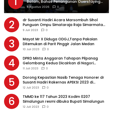
1
Batam, Bahas Penanganan Overstaying
dan Implementasi KUHP Baru
8 Agustus 2026
0
dr Susanti Hadiri Acara Marsombuh Sihol
2
Punguan Ompu Simataraja Raja Simarmata
Dohot Boruna Kota Siantar
9 Juli 2023
0
Mayat Mr X Diduga ODGJ,Tanpa Pakaian
3
Ditemukan di Parit Pinggir Jalan Medan
10 Juli 2023
0
DPRD Minta Anggaran Tahapan Pilpanag
4
Gelombang Kedua Dicairkan di Nagori
Masing-masing, Ini Alasannya…
11 Juli 2023
0
Dorong Kepastian Nasib Tenaga Honorer dr
5
Susanti Hadiri Rakernas APEKSI 2023 di
Makassar
12 Juli 2023
0
TMMD ke 117 Tahun 2023 Kodim 0207
6
Simalungun resmi dibuka Bupati Simalungun
12 Juli 2023
0