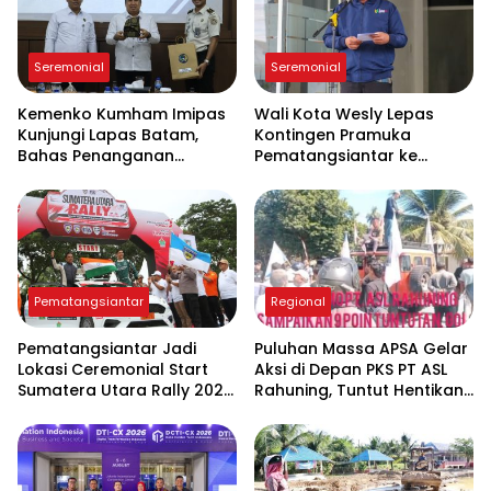
Seremonial
Seremonial
Kemenko Kumham Imipas
Wali Kota Wesly Lepas
Kunjungi Lapas Batam,
Kontingen Pramuka
Bahas Penanganan
Pematangsiantar ke
Overstaying dan
Jambore Nasional XII 2026
Implementasi KUHP Baru
di Cibubur
Pematangsiantar
Regional
Pematangsiantar Jadi
Puluhan Massa APSA Gelar
Lokasi Ceremonial Start
Aksi di Depan PKS PT ASL
Sumatera Utara Rally 2026
Rahuning, Tuntut Hentikan
FIA APRC Round 3
Pembuangan Limbah ke
Sungai Asahan