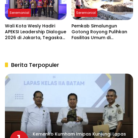
Seremonial
Seremonial
Wali Kota Wesly Hadiri
Pemkab Simalungun
APEKSI Leadership Dialogue
Gotong Royong Pulihkan
2026 di Jakarta, Tegaskan
Fasilitas Umum di
Komitmen Digitalisasi
Serbelawan Pasca Banjir
Pemko Pematangsiantar
Berita Terpopuler
Kemenko Kumham Imipas Kunjungi Lapas