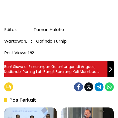
Editor. : Taman Haloho
Wartawan. : Gofindo Turnip
Post Views:
153
Bah! Siswa di Simalungun Gelantungan di Angdes,
Kadishub: Pening Lah Bang!, Berulang Kali Membuat
Himbauan dan Sosialisasi
Pos Terkait