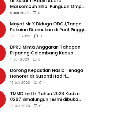
dr Susanti Hadiri Acara
2
Marsombuh Sihol Punguan Ompu
Simataraja Raja Simarmata Dohot
9 Juli 2023
0
Boruna Kota Siantar
Mayat Mr X Diduga ODGJ,Tanpa
3
Pakaian Ditemukan di Parit Pinggir
Jalan Medan
10 Juli 2023
0
DPRD Minta Anggaran Tahapan
4
Pilpanag Gelombang Kedua
Dicairkan di Nagori Masing-
11 Juli 2023
0
masing, Ini Alasannya…
Dorong Kepastian Nasib Tenaga
5
Honorer dr Susanti Hadiri
Rakernas APEKSI 2023 di Makassar
12 Juli 2023
0
TMMD ke 117 Tahun 2023 Kodim
6
0207 Simalungun resmi dibuka
Bupati Simalungun
12 Juli 2023
0