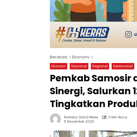
Beranda
Ekonomi
Ekonomi
Nasional
Regional
Seremonial
Pemkab Samosir 
Sinergi, Salurkan 1
Tingkatkan Produk
Redaksi Dian24New
3 Min Baca
9 Desember 2025