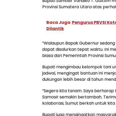
Bupati Samosir Vandiko T. Gultom 
Provinsi Sumatera Utara atas perhat
Baca Juga
Pengurus PBVSI Kot
Dilantik
“Walaupun Bapak Gubernur sedang b
dapat disalurkan tepat waktu. Ini m
biasa dari Pemerintah Provinsi Sumut
Bupati mengimbau kelompok tani u
jadwal, mengingat bantuan ini men
dukungan lebih besar di tahun men
“Segera kita tanam. Saya berharap 
Samosir semakin bertambah. Terim
kolaborasi, Sumut berkah untuk kit
Bupati juga mengingatkan masyara