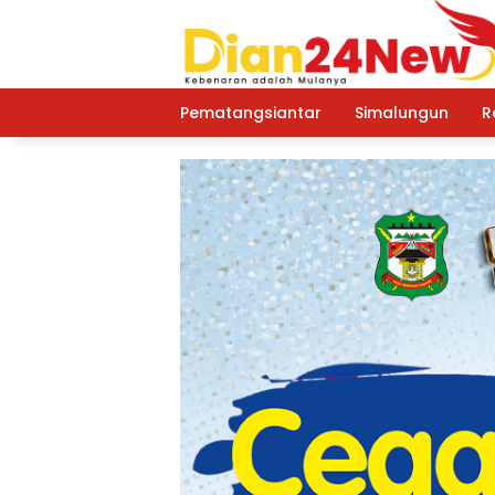
Langsung
ke
konten
Pematangsiantar
Simalungun
R