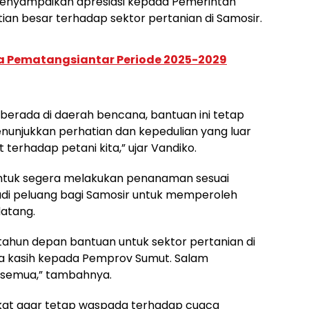
menyampaikan apresiasi kepada Pemerintah
ian besar terhadap sektor pertanian di Samosir.
a Pematangsiantar Periode 2025-2029
erada di daerah bencana, bantuan ini tetap
enunjukkan perhatian dan kepedulian yang luar
 terhadap petani kita,” ujar Vandiko.
ntuk segera melakukan penanaman sesuai
jadi peluang bagi Samosir untuk memperoleh
datang.
tahun depan bantuan untuk sektor pertanian di
a kasih kepada Pemprov Sumut. Salam
a semua,” tambahnya.
kat agar tetap waspada terhadap cuaca