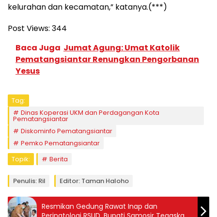
kelurahan dan kecamatan,” katanya.(***)
Post Views:
344
Baca Juga
Jumat Agung: Umat Katolik
Pematangsiantar Renungkan Pengorbanan
Yesus
Tag:
Dinas Koperasi UKM dan Perdagangan Kota
Pematangsiantar
Diskominfo Pematangsiantar
Pemko Pematangsiantar
Topik:
Berita
Penulis: Ril
Editor: Taman Haloho
Resmikan Gedung Rawat Inap dan
Perinatologi RSUD, Bupati Samosir Tegaskan