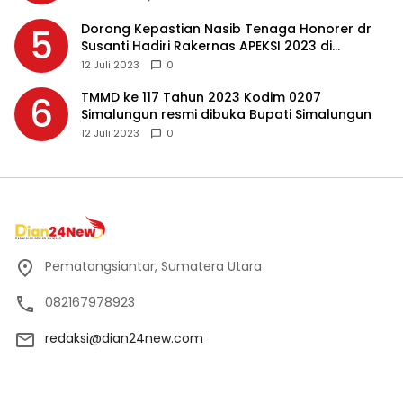
Dorong Kepastian Nasib Tenaga Honorer dr
5
Susanti Hadiri Rakernas APEKSI 2023 di
Makassar
12 Juli 2023
0
TMMD ke 117 Tahun 2023 Kodim 0207
6
Simalungun resmi dibuka Bupati Simalungun
12 Juli 2023
0
Pematangsiantar, Sumatera Utara
082167978923
redaksi@dian24new.com