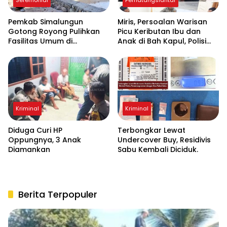
Seremonial
Pematangsiantar
Pemkab Simalungun
Miris, Persoalan Warisan
Gotong Royong Pulihkan
Picu Keributan Ibu dan
Fasilitas Umum di
Anak di Bah Kapul, Polisi
Serbelawan Pasca Banjir
Turun Tangan Mediasi
Kriminal
Kriminal
Diduga Curi HP
Terbongkar Lewat
Oppungnya, 3 Anak
Undercover Buy, Residivis
Diamankan
Sabu Kembali Diciduk.
Berita Terpopuler