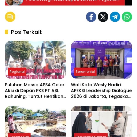
Target Layanan Jantung Tahun 2026.
Pos Terkait
Regional
Seremonial
Puluhan Massa APSA Gelar
Wali Kota Wesly Hadiri
Aksi di Depan PKS PT ASL
APEKSI Leadership Dialogue
Rahuning, Tuntut Hentikan
2026 di Jakarta, Tegaskan
Pembuangan Limbah ke
Komitmen Digitalisasi
Sungai Asahan
Pemko Pematangsiantar