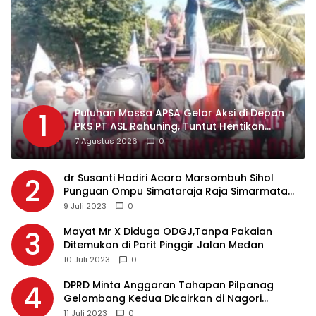
Puluhan Massa APSA Gelar Aksi di Depan
1
PKS PT ASL Rahuning, Tuntut Hentikan
Pembuangan Limbah ke Sungai Asahan
7 Agustus 2026
0
dr Susanti Hadiri Acara Marsombuh Sihol
2
Punguan Ompu Simataraja Raja Simarmata
Dohot Boruna Kota Siantar
9 Juli 2023
0
Mayat Mr X Diduga ODGJ,Tanpa Pakaian
3
Ditemukan di Parit Pinggir Jalan Medan
10 Juli 2023
0
DPRD Minta Anggaran Tahapan Pilpanag
4
Gelombang Kedua Dicairkan di Nagori
Masing-masing, Ini Alasannya…
11 Juli 2023
0