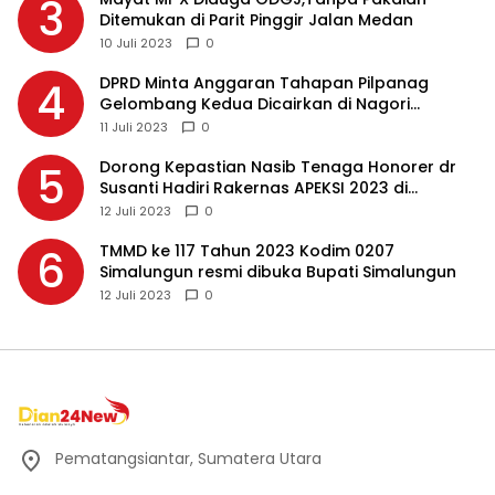
3
Ditemukan di Parit Pinggir Jalan Medan
10 Juli 2023
0
DPRD Minta Anggaran Tahapan Pilpanag
4
Gelombang Kedua Dicairkan di Nagori
Masing-masing, Ini Alasannya…
11 Juli 2023
0
Dorong Kepastian Nasib Tenaga Honorer dr
5
Susanti Hadiri Rakernas APEKSI 2023 di
Makassar
12 Juli 2023
0
TMMD ke 117 Tahun 2023 Kodim 0207
6
Simalungun resmi dibuka Bupati Simalungun
12 Juli 2023
0
Pematangsiantar, Sumatera Utara