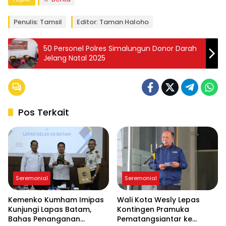
Penulis: Tamsil
Editor: Taman Haloho
50 Personel Polres Simalungun Donor Darah
Jelang Natal 2025
Pos Terkait
Seremonial
Seremonial
Kemenko Kumham Imipas
Wali Kota Wesly Lepas
Kunjungi Lapas Batam,
Kontingen Pramuka
Bahas Penanganan
Pematangsiantar ke