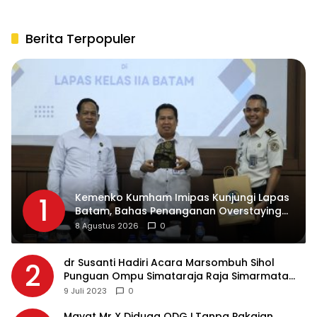
Sungai Asahan
Pemko Pematangsiantar
Berita Terpopuler
Kemenko Kumham Imipas Kunjungi Lapas
1
Batam, Bahas Penanganan Overstaying
dan Implementasi KUHP Baru
8 Agustus 2026
0
dr Susanti Hadiri Acara Marsombuh Sihol
2
Punguan Ompu Simataraja Raja Simarmata
Dohot Boruna Kota Siantar
9 Juli 2023
0
Mayat Mr X Diduga ODGJ,Tanpa Pakaian