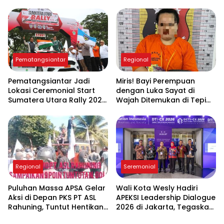
Overstaying dan
Jambore Nasional XII 2026
Implementasi KUHP Baru
di Cibubur
Pematangsiantar
Regional
Pematangsiantar Jadi
Miris! Bayi Perempuan
Lokasi Ceremonial Start
dengan Luka Sayat di
Sumatera Utara Rally 2026
Wajah Ditemukan di Tepi
FIA APRC Round 3
Sungai Asahan, Diduga
Dibuang Ibu Kandungnya
Regional
Seremonial
Puluhan Massa APSA Gelar
Wali Kota Wesly Hadiri
Aksi di Depan PKS PT ASL
APEKSI Leadership Dialogue
Rahuning, Tuntut Hentikan
2026 di Jakarta, Tegaskan
Pembuangan Limbah ke
Komitmen Digitalisasi