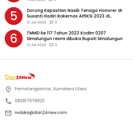
Dorong Kepastian Nasib Tenaga Honorer dr
5
Susanti Hadiri Rakernas APEKSI 2023 di
Makassar
12 Juli 2023
0
TMMD ke 117 Tahun 2023 Kodim 0207
6
Simalungun resmi dibuka Bupati Simalungun
12 Juli 2023
0
Pematangsiantar, Sumatera Utara
082167978923
redaksi@dian24new.com