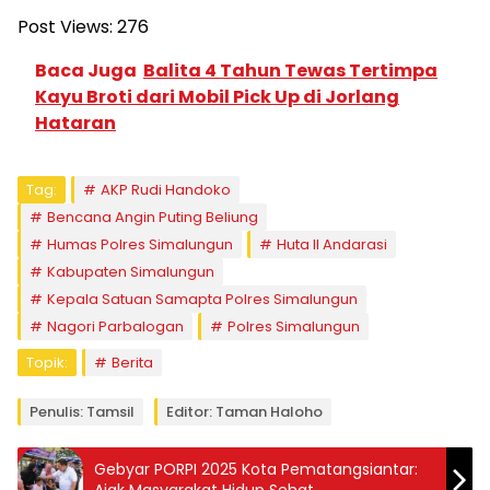
Post Views:
276
Baca Juga
Balita 4 Tahun Tewas Tertimpa
Kayu Broti dari Mobil Pick Up di Jorlang
Hataran
Tag:
AKP Rudi Handoko
Bencana Angin Puting Beliung
Humas Polres Simalungun
Huta II Andarasi
Kabupaten Simalungun
Kepala Satuan Samapta Polres Simalungun
Nagori Parbalogan
Polres Simalungun
Topik:
Berita
Penulis: Tamsil
Editor: Taman Haloho
Gebyar PORPI 2025 Kota Pematangsiantar:
Ajak Masyarakat Hidup Sehat