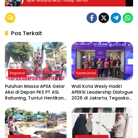
Pos Terkait
Regional
Seremonial
Puluhan Massa APSA Gelar
Wali Kota Wesly Hadiri
Aksi di Depan PKS PT ASL
APEKSI Leadership Dialogue
Rahuning, Tuntut Hentikan
2026 di Jakarta, Tegaskan
Pembuangan Limbah ke
Komitmen Digitalisasi
Sungai Asahan
Pemko Pematangsiantar