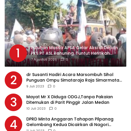
Puluhan Massa APSA Gelar Aksi di Depan
1
PKS PT ASL Rahuning, Tuntut Hentikan
Pembuangan Limbah ke Sungai Asahan
7 Agustus 2026
0
dr Susanti Hadiri Acara Marsombuh Sihol
2
Punguan Ompu Simataraja Raja Simarmata
Dohot Boruna Kota Siantar
9 Juli 2023
0
Mayat Mr X Diduga ODGJ,Tanpa Pakaian
3
Ditemukan di Parit Pinggir Jalan Medan
10 Juli 2023
0
DPRD Minta Anggaran Tahapan Pilpanag
4
Gelombang Kedua Dicairkan di Nagori
Masing-masing, Ini Alasannya…
11 Juli 2023
0