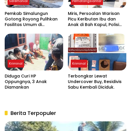
Seremonial
Pematangsiantar
Pemkab Simalungun
Miris, Persoalan Warisan
Gotong Royong Pulihkan
Picu Keributan Ibu dan
Fasilitas Umum di
Anak di Bah Kapul, Polisi
Serbelawan Pasca Banjir
Turun Tangan Mediasi
Kriminal
Kriminal
Diduga Curi HP
Terbongkar Lewat
Oppungnya, 3 Anak
Undercover Buy, Residivis
Diamankan
Sabu Kembali Diciduk.
Berita Terpopuler