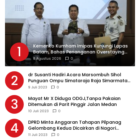
Kemenko Kumham Imipas Kunjungi Lapas
1
Batam, Bahas Penanganan Overstaying
dan Implementasi KUHP Baru
8 Agustus 2026
0
dr Susanti Hadiri Acara Marsombuh Sihol
2
Punguan Ompu Simataraja Raja Simarmata
Dohot Boruna Kota Siantar
9 Juli 2023
0
Mayat Mr X Diduga ODGJ,Tanpa Pakaian
3
Ditemukan di Parit Pinggir Jalan Medan
10 Juli 2023
0
DPRD Minta Anggaran Tahapan Pilpanag
4
Gelombang Kedua Dicairkan di Nagori
Masing-masing, Ini Alasannya…
11 Juli 2023
0