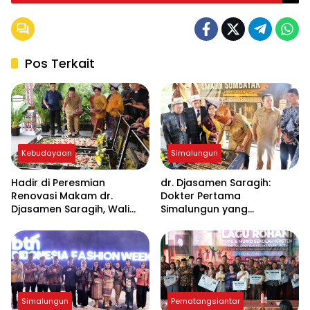
Pematang Siantar Sehat
Pos Terkait
Kebudayaan
Simalungun
Hadir di Peresmian
dr. Djasamen Saragih:
Renovasi Makam dr.
Dokter Pertama
Djasamen Saragih, Wali
Simalungun yang
Kota Wesly : Jadikan
Namanya Kini Hidup di
Warisan Budaya dan
Rumah Sakit dan Makam
Sejarah Simalungun
Pahlawan Kesehatan
Simalungun
Pematangsiantar