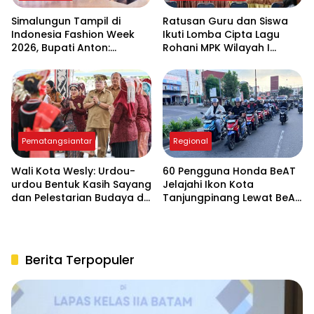
Simalungun Tampil di
Ratusan Guru dan Siswa
Indonesia Fashion Week
Ikuti Lomba Cipta Lagu
2026, Bupati Anton:
Rohani MPK Wilayah I
Budaya Harus Jadi
Sumut-Aceh di
Penggerak Ekonomi dan
Pematangsiantar
Pendidikan Karakter
Pematangsiantar
Regional
Wali Kota Wesly: Urdou-
60 Pengguna Honda BeAT
urdou Bentuk Kasih Sayang
Jelajahi Ikon Kota
dan Pelestarian Budaya di
Tanjungpinang Lewat BeAT
Hari Anak Nasional ke-42
Ride & Explore
Berita Terpopuler