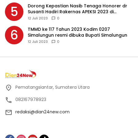
Dorong Kepastian Nasib Tenaga Honorer dr
5
Susanti Hadiri Rakernas APEKSI 2023 di
Makassar
12 Juli 2023
0
TMMD ke 117 Tahun 2023 Kodim 0207
6
Simalungun resmi dibuka Bupati Simalungun
12 Juli 2023
0
Pematangsiantar, Sumatera Utara
082167978923
redaksi@dian24new.com