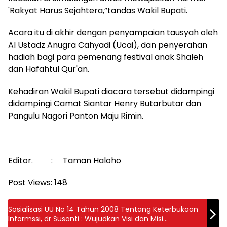
'Rakyat Harus Sejahtera,”tandas Wakil Bupati.
Acara itu di akhir dengan penyampaian tausyah oleh
Al Ustadz Anugra Cahyadi (Ucai), dan penyerahan
hadiah bagi para pemenang festival anak Shaleh
dan Hafahtul Qur'an.
Kehadiran Wakil Bupati diacara tersebut didampingi
didampingi Camat Siantar Henry Butarbutar dan
Pangulu Nagori Panton Maju Rimin.
Editor. : Taman Haloho
Post Views:
148
Sosialisasi UU No 14 Tahun 2008 Tentang Keterbukaan
Informssi, dr Susanti : Wujudkan Visi dan Misi