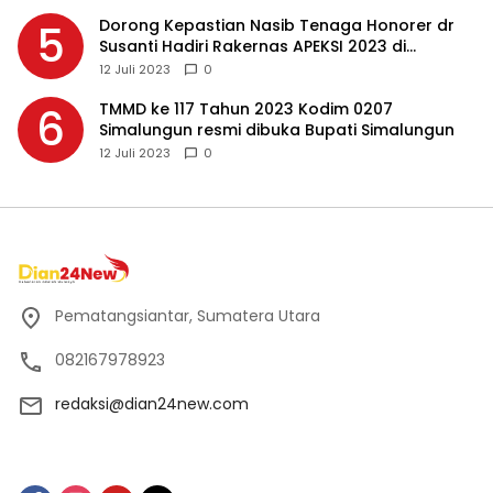
Dorong Kepastian Nasib Tenaga Honorer dr
5
Susanti Hadiri Rakernas APEKSI 2023 di
Makassar
12 Juli 2023
0
TMMD ke 117 Tahun 2023 Kodim 0207
6
Simalungun resmi dibuka Bupati Simalungun
12 Juli 2023
0
Pematangsiantar, Sumatera Utara
082167978923
redaksi@dian24new.com