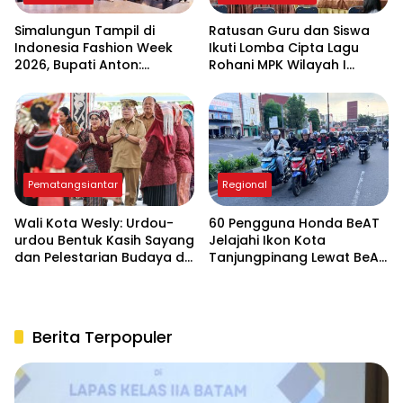
Simalungun Tampil di
Ratusan Guru dan Siswa
Indonesia Fashion Week
Ikuti Lomba Cipta Lagu
2026, Bupati Anton:
Rohani MPK Wilayah I
Budaya Harus Jadi
Sumut-Aceh di
Penggerak Ekonomi dan
Pematangsiantar
Pendidikan Karakter
Pematangsiantar
Regional
Wali Kota Wesly: Urdou-
60 Pengguna Honda BeAT
urdou Bentuk Kasih Sayang
Jelajahi Ikon Kota
dan Pelestarian Budaya di
Tanjungpinang Lewat BeAT
Hari Anak Nasional ke-42
Ride & Explore
Berita Terpopuler