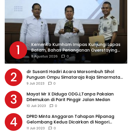
Kemenko Kumham Imipas Kunjungi Lapas
1
Batam, Bahas Penanganan Overstaying
dan Implementasi KUHP Baru
8 Agustus 2026
0
dr Susanti Hadiri Acara Marsombuh Sihol
2
Punguan Ompu Simataraja Raja Simarmata
Dohot Boruna Kota Siantar
9 Juli 2023
0
Mayat Mr X Diduga ODGJ,Tanpa Pakaian
3
Ditemukan di Parit Pinggir Jalan Medan
10 Juli 2023
0
DPRD Minta Anggaran Tahapan Pilpanag
4
Gelombang Kedua Dicairkan di Nagori
Masing-masing, Ini Alasannya…
11 Juli 2023
0