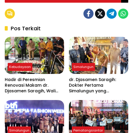
Pos Terkait
Kebudayaan
Simalungun
Hadir di Peresmian
dr. Djasamen Saragih:
Renovasi Makam dr.
Dokter Pertama
Djasamen Saragih, Wali
Simalungun yang
Kota Wesly : Jadikan
Namanya Kini Hidup di
Warisan Budaya dan
Rumah Sakit dan Makam
Sejarah Simalungun
Pahlawan Kesehatan
Simalungun
Pematangsiantar