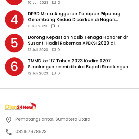
10 Juli 2023
0
DPRD Minta Anggaran Tahapan Pilpanag
4
Gelombang Kedua Dicairkan di Nagori
Masing-masing, Ini Alasannya…
11 Juli 2023
0
Dorong Kepastian Nasib Tenaga Honorer dr
5
Susanti Hadiri Rakernas APEKSI 2023 di
Makassar
12 Juli 2023
0
TMMD ke 117 Tahun 2023 Kodim 0207
6
Simalungun resmi dibuka Bupati Simalungun
12 Juli 2023
0
Pematangsiantar, Sumatera Utara
082167978923