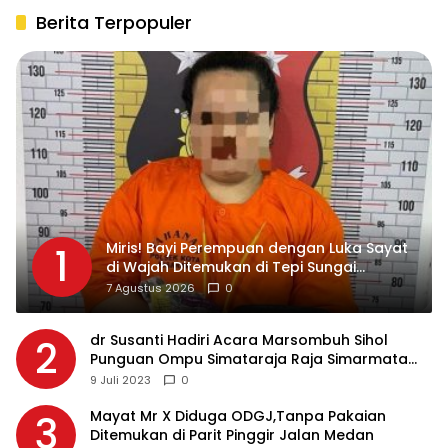
Berita Terpopuler
Miris! Bayi Perempuan dengan Luka Sayat
1
di Wajah Ditemukan di Tepi Sungai
Asahan, Diduga Dibuang Ibu Kandungnya
7 Agustus 2026
0
dr Susanti Hadiri Acara Marsombuh Sihol
2
Punguan Ompu Simataraja Raja Simarmata
Dohot Boruna Kota Siantar
9 Juli 2023
0
Mayat Mr X Diduga ODGJ,Tanpa Pakaian
3
Ditemukan di Parit Pinggir Jalan Medan