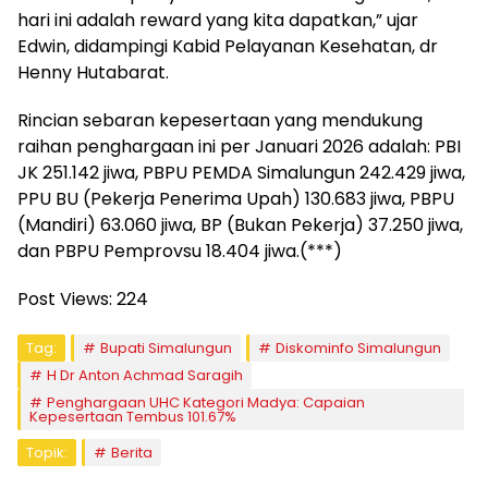
hari ini adalah reward yang kita dapatkan,” ujar
Edwin, didampingi Kabid Pelayanan Kesehatan, dr
Henny Hutabarat.
Rincian sebaran kepesertaan yang mendukung
raihan penghargaan ini per Januari 2026 adalah: PBI
JK 251.142 jiwa, PBPU PEMDA Simalungun 242.429 jiwa,
PPU BU (Pekerja Penerima Upah) 130.683 jiwa, PBPU
(Mandiri) 63.060 jiwa, BP (Bukan Pekerja) 37.250 jiwa,
dan PBPU Pemprovsu 18.404 jiwa.(***)
Post Views:
224
Tag:
Bupati Simalungun
Diskominfo Simalungun
H Dr Anton Achmad Saragih
Penghargaan UHC Kategori Madya: Capaian
Kepesertaan Tembus 101.67%
Topik:
Berita