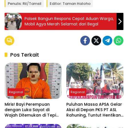
Penulis: Ril/tamsil
Editor: Taman Haloho
Polsek Bangun Respons Cepat Aduan Warga,
Mobil Agya Merah Selamat dari Begal
Pos Terkait
Regional
Regional
Miris! Bayi Perempuan
Puluhan Massa APSA Gelar
dengan Luka Sayat di
Aksi di Depan PKS PT ASL
Wajah Ditemukan di Tepi
Rahuning, Tuntut Hentikan
Sungai Asahan, Diduga
Pembuangan Limbah ke
Dibuang Ibu Kandungnya
Sungai Asahan