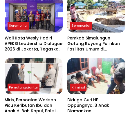
Seremonial
Seremonial
Wali Kota Wesly Hadiri
Pemkab Simalungun
APEKSI Leadership Dialogue
Gotong Royong Pulihkan
2026 di Jakarta, Tegaskan
Fasilitas Umum di
Komitmen Digitalisasi
Serbelawan Pasca Banjir
Pemko Pematangsiantar
Pematangsiantar
Kriminal
Miris, Persoalan Warisan
Diduga Curi HP
Picu Keributan Ibu dan
Oppungnya, 3 Anak
Anak di Bah Kapul, Polisi
Diamankan
Turun Tangan Mediasi