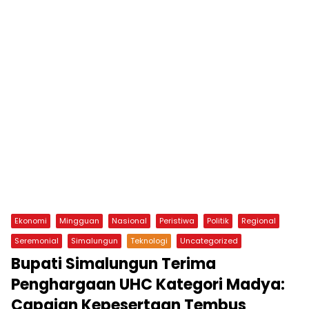
Ekonomi
Mingguan
Nasional
Peristiwa
Politik
Regional
Seremonial
Simalungun
Teknologi
Uncategorized
Bupati Simalungun Terima
Penghargaan UHC Kategori Madya:
Capaian Kepesertaan Tembus