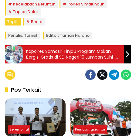
Kecelakaan Beruntun
Polres Simalungun
Tapian Dolok
Topik:
Berita
Penulis: Tamsil
Editor: Taman Haloho
Kapolres Samosir Tinjau Program Makan
Bergizi Gratis di SD Negeri 10 Lumban Suhi-
suhi Toruan
Pos Terkait
Seremonial
Pematangsiantar