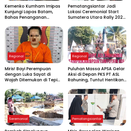
Kemenko Kumham Imipas
Pematangsiantar Jadi
Kunjungi Lapas Batam,
Lokasi Ceremonial Start
Bahas Penanganan
Sumatera Utara Rally 2026
Overstaying dan
FIA APRC Round 3
Implementasi KUHP Baru
Regional
Regional
Miris! Bayi Perempuan
Puluhan Massa APSA Gelar
dengan Luka Sayat di
Aksi di Depan PKS PT ASL
Wajah Ditemukan di Tepi
Rahuning, Tuntut Hentikan
Sungai Asahan, Diduga
Pembuangan Limbah ke
Dibuang Ibu Kandungnya
Sungai Asahan
Seremonial
Pematangsiantar