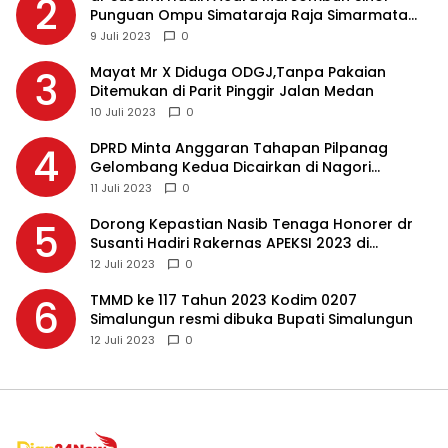
2
Punguan Ompu Simataraja Raja Simarmata
Dohot Boruna Kota Siantar
9 Juli 2023
0
Mayat Mr X Diduga ODGJ,Tanpa Pakaian
3
Ditemukan di Parit Pinggir Jalan Medan
10 Juli 2023
0
DPRD Minta Anggaran Tahapan Pilpanag
4
Gelombang Kedua Dicairkan di Nagori
Masing-masing, Ini Alasannya…
11 Juli 2023
0
Dorong Kepastian Nasib Tenaga Honorer dr
5
Susanti Hadiri Rakernas APEKSI 2023 di
Makassar
12 Juli 2023
0
TMMD ke 117 Tahun 2023 Kodim 0207
6
Simalungun resmi dibuka Bupati Simalungun
12 Juli 2023
0