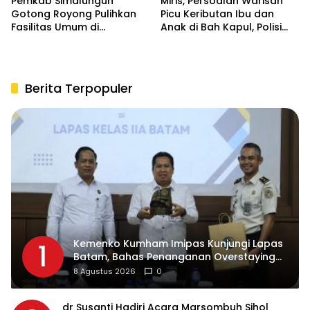
Pemkab Simalungun
Miris, Persoalan Warisan
Gotong Royong Pulihkan
Picu Keributan Ibu dan
Fasilitas Umum di
Anak di Bah Kapul, Polisi
Serbelawan Pasca Banjir
Turun Tangan Mediasi
Berita Terpopuler
Kemenko Kumham Imipas Kunjungi Lapas
1
Batam, Bahas Penanganan Overstaying
dan Implementasi KUHP Baru
8 Agustus 2026
0
dr Susanti Hadiri Acara Marsombuh Sihol