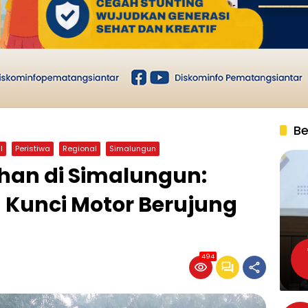
Be
l
Peristiwa
Regional
Simalungun
an di Simalungun:
Kunci Motor Berujung
494