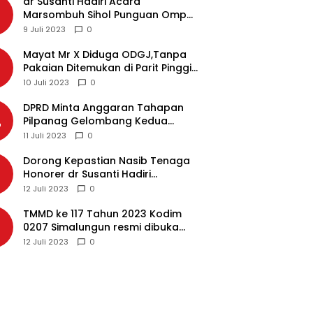
dr Susanti Hadiri Acara
2
Marsombuh Sihol Punguan Ompu
Simataraja Raja Simarmata Dohot
9 Juli 2023
0
Boruna Kota Siantar
Mayat Mr X Diduga ODGJ,Tanpa
3
Pakaian Ditemukan di Parit Pinggir
Jalan Medan
10 Juli 2023
0
DPRD Minta Anggaran Tahapan
4
Pilpanag Gelombang Kedua
Dicairkan di Nagori Masing-
11 Juli 2023
0
masing, Ini Alasannya…
Dorong Kepastian Nasib Tenaga
5
Honorer dr Susanti Hadiri
Rakernas APEKSI 2023 di Makassar
12 Juli 2023
0
TMMD ke 117 Tahun 2023 Kodim
6
0207 Simalungun resmi dibuka
Bupati Simalungun
12 Juli 2023
0