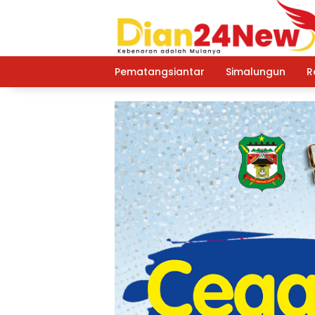
Langsung
ke
konten
Pematangsiantar
Simalungun
R