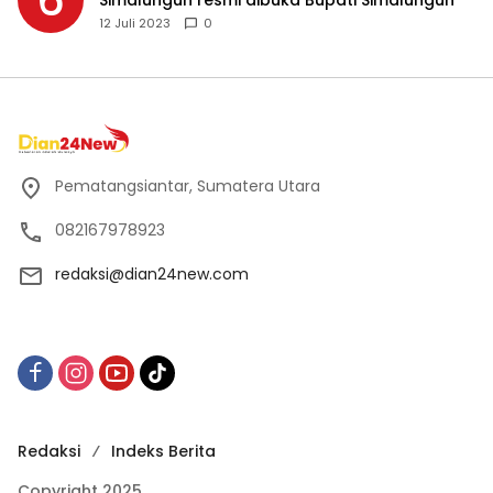
6
Simalungun resmi dibuka Bupati Simalungun
12 Juli 2023
0
Pematangsiantar, Sumatera Utara
082167978923
redaksi@dian24new.com
Redaksi
Indeks Berita
Copyright 2025