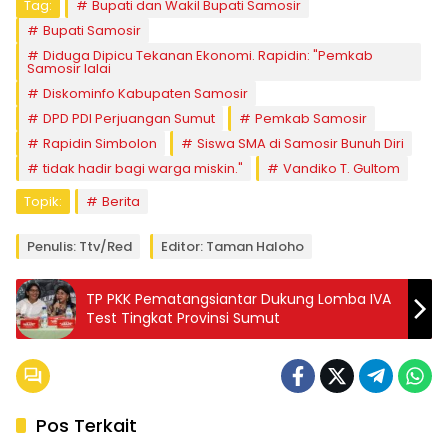
Tag:
Bupati dan Wakil Bupati Samosir
Bupati Samosir
Diduga Dipicu Tekanan Ekonomi. Rapidin: "Pemkab
Samosir lalai
Diskominfo Kabupaten Samosir
DPD PDI Perjuangan Sumut
Pemkab Samosir
Rapidin Simbolon
Siswa SMA di Samosir Bunuh Diri
tidak hadir bagi warga miskin."
Vandiko T. Gultom
Topik:
Berita
Penulis: Ttv/red
Editor: Taman Haloho
TP PKK Pematangsiantar Dukung Lomba IVA
Test Tingkat Provinsi Sumut
Pos Terkait