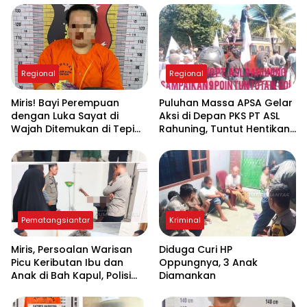
Regional
Regional
Miris! Bayi Perempuan
Puluhan Massa APSA Gelar
dengan Luka Sayat di
Aksi di Depan PKS PT ASL
Wajah Ditemukan di Tepi
Rahuning, Tuntut Hentikan
Sungai Asahan, Diduga
Pembuangan Limbah ke
Dibuang Ibu Kandungnya
Sungai Asahan
Pematangsiantar
Kriminal
Miris, Persoalan Warisan
Diduga Curi HP
Picu Keributan Ibu dan
Oppungnya, 3 Anak
Anak di Bah Kapul, Polisi
Diamankan
Turun Tangan Mediasi