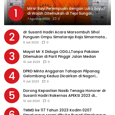
Miris! Bayi Perempuan dengan Luka Sayat
1
di Wajah Ditemukan di Tepi Sungai
Asahan, Diduga Dibuang Ibu Kandungnya
7 Agustus 2026
0
dr Susanti Hadiri Acara Marsombuh Sihol
2
Punguan Ompu Simataraja Raja Simarmata
Dohot Boruna Kota Siantar
9 Juli 2023
0
Mayat Mr X Diduga ODGJ,Tanpa Pakaian
3
Ditemukan di Parit Pinggir Jalan Medan
10 Juli 2023
0
DPRD Minta Anggaran Tahapan Pilpanag
4
Gelombang Kedua Dicairkan di Nagori
Masing-masing, Ini Alasannya…
11 Juli 2023
0
Dorong Kepastian Nasib Tenaga Honorer dr
5
Susanti Hadiri Rakernas APEKSI 2023 di
Makassar
12 Juli 2023
0
TMMD ke 117 Tahun 2023 Kodim 0207