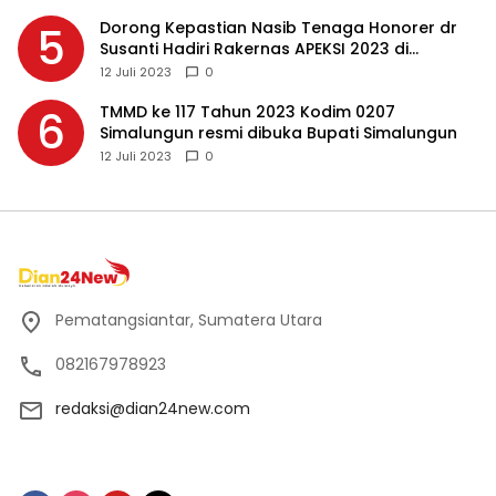
Dorong Kepastian Nasib Tenaga Honorer dr
5
Susanti Hadiri Rakernas APEKSI 2023 di
Makassar
12 Juli 2023
0
TMMD ke 117 Tahun 2023 Kodim 0207
6
Simalungun resmi dibuka Bupati Simalungun
12 Juli 2023
0
Pematangsiantar, Sumatera Utara
082167978923
redaksi@dian24new.com