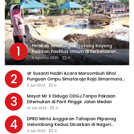
Pemkab Simalungun Gotong Royong
1
Pulihkan Fasilitas Umum di Serbelawan
Pasca Banjir
6 Agustus 2026
0
dr Susanti Hadiri Acara Marsombuh Sihol
2
Punguan Ompu Simataraja Raja Simarmata
Dohot Boruna Kota Siantar
9 Juli 2023
0
Mayat Mr X Diduga ODGJ,Tanpa Pakaian
3
Ditemukan di Parit Pinggir Jalan Medan
10 Juli 2023
0
DPRD Minta Anggaran Tahapan Pilpanag
4
Gelombang Kedua Dicairkan di Nagori
Masing-masing, Ini Alasannya…
11 Juli 2023
0