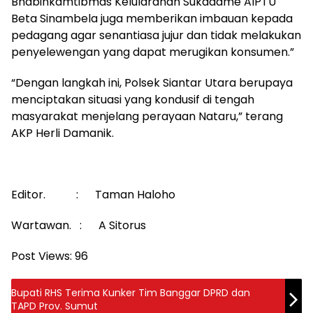
Bhabinkamtibmas Kelularahan Sukadame AIPTU
Beta Sinambela juga memberikan imbauan kepada
pedagang agar senantiasa jujur dan tidak melakukan
penyelewengan yang dapat merugikan konsumen.”
“Dengan langkah ini, Polsek Siantar Utara berupaya
menciptakan situasi yang kondusif di tengah
masyarakat menjelang perayaan Nataru,” terang
AKP Herli Damanik.
Editor. : Taman Haloho
Wartawan. : A Sitorus
Post Views:
96
Bupati RHS Terima Kunker Tim Banggar DPRD dan
TAPD Prov. Sumut