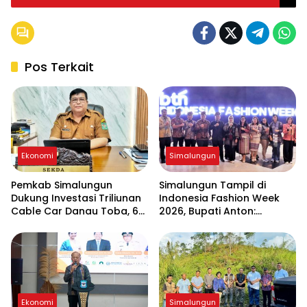
Pos Terkait
Ekonomi
Simalungun
Pemkab Simalungun
Simalungun Tampil di
Dukung Investasi Triliunan
Indonesia Fashion Week
Cable Car Danau Toba, 60
2026, Bupati Anton:
Ha BPHTB Digratiskan
Budaya Harus Jadi
Penggerak Ekonomi dan
Pendidikan Karakter
Ekonomi
Simalungun