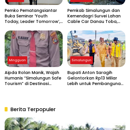
Pemko Pematangsiantar
Pemkab Simalungun dan
Buka Seminar ‘Youth
Kemendagri Survei Lahan
Today, Leader Tomorrow’,
Cable Car Danau Toba,
Dorong Generasi Muda
Bahas Kepastian Regulasi
Jadi Wirausahawan
BPHTB
Mingguan
Simalungun
Aipda Rolan Manik, Wajah
Bupati Anton Saragih
Humanis “Simalungun Safe
Gelontorkan Rp13 Miliar
Tourism” di Destinasi
Lebih untuk Pembangunan
Danau Toba
di Dolok Silou
Berita Terpopuler