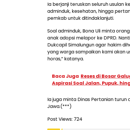
Ia berjanji teruskan seluruh usula
adminduk, kesehatan, hingga pertani
pemkab untuk ditindaklanjuti.
Soal adminduk, Bona Uli minta orang
anak adopsi melapor ke DPRD. Nant
Dukcapil Simalungun agar hakim dih
yang warga sampaikan kami akan us
horas,” katanya.
Baca Juga
Reses di Bosar Gal
Aspirasi Soal Jalan, Pupuk, h
Ia juga minta Dinas Pertanian turu
Jawa.(***)
Post Views:
724