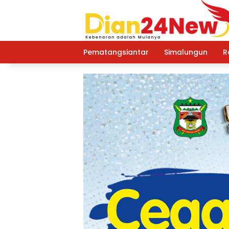
Langsung
ke
konten
Pematangsiantar
Simalungun
R