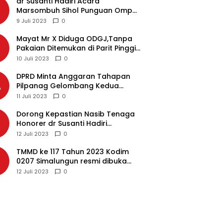
dr Susanti Hadiri Acara
2
Marsombuh Sihol Punguan Ompu
Simataraja Raja Simarmata Dohot
9 Juli 2023
0
Boruna Kota Siantar
Mayat Mr X Diduga ODGJ,Tanpa
3
Pakaian Ditemukan di Parit Pinggir
Jalan Medan
10 Juli 2023
0
DPRD Minta Anggaran Tahapan
4
Pilpanag Gelombang Kedua
Dicairkan di Nagori Masing-
11 Juli 2023
0
masing, Ini Alasannya…
Dorong Kepastian Nasib Tenaga
5
Honorer dr Susanti Hadiri
Rakernas APEKSI 2023 di Makassar
12 Juli 2023
0
TMMD ke 117 Tahun 2023 Kodim
6
0207 Simalungun resmi dibuka
Bupati Simalungun
12 Juli 2023
0