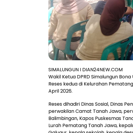
SIMALUNGUN I DIAN24NEW.COM
Wakil Ketua DPRD Simalungun Bona U
Reses kedua di Kelurahan Pematan
April 2026.
Reses dihadiri Dinas Sosial, Dinas Pe
perwakilan Camat Tanah Jawa, perw
Balimbingan, Kapos Puskesmas Tana
Lurah Pematang Tanah Jawa, kepala
Galugur, kepala sekolah, kepala des