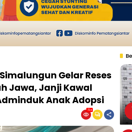
Be
 Simalungun Gelar Reses
h Jawa, Janji Kawal
Adminduk Anak Adopsi
724