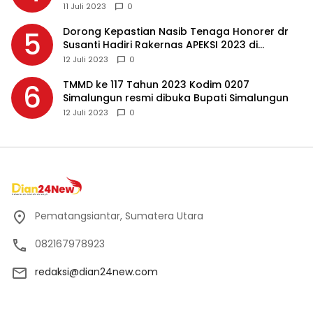
Masing-masing, Ini Alasannya…
11 Juli 2023
0
Dorong Kepastian Nasib Tenaga Honorer dr
5
Susanti Hadiri Rakernas APEKSI 2023 di
Makassar
12 Juli 2023
0
TMMD ke 117 Tahun 2023 Kodim 0207
6
Simalungun resmi dibuka Bupati Simalungun
12 Juli 2023
0
Pematangsiantar, Sumatera Utara
082167978923
redaksi@dian24new.com