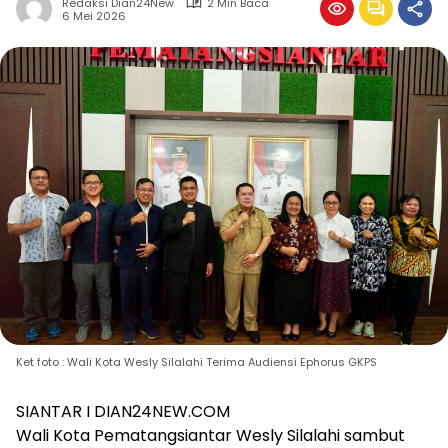
Redaksi Dian24New
2 Min Baca
6 Mei 2026
Ket foto : Wali Kota Wesly Silalahi Terima Audiensi Ephorus GKPS
SIANTAR I DIAN24NEW.COM
Wali Kota Pematangsiantar Wesly Silalahi sambut