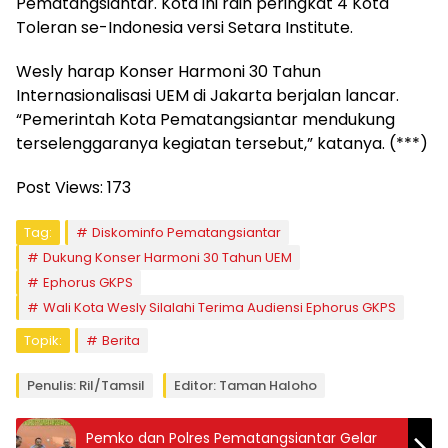
Pematangsiantar. Kota ini raih peringkat 4 Kota
Toleran se-Indonesia versi Setara Institute.
Wesly harap Konser Harmoni 30 Tahun
Internasionalisasi UEM di Jakarta berjalan lancar.
“Pemerintah Kota Pematangsiantar mendukung
terselenggaranya kegiatan tersebut,” katanya. (***)
Post Views:
173
Tag:
Diskominfo Pematangsiantar
Dukung Konser Harmoni 30 Tahun UEM
Ephorus GKPS
Wali Kota Wesly Silalahi Terima Audiensi Ephorus GKPS
Topik:
Berita
Penulis: Ril/tamsil
Editor: Taman Haloho
Pemko dan Polres Pematangsiantar Gelar