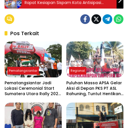
Rapat Kesiapan Sispam Kota Antisipasi
Gangguan Kamtibmas
Pos Terkait
Pematangsiantar
Regional
Pematangsiantar Jadi
Puluhan Massa APSA Gelar
Lokasi Ceremonial Start
Aksi di Depan PKS PT ASL
Sumatera Utara Rally 2026
Rahuning, Tuntut Hentikan
FIA APRC Round 3
Pembuangan Limbah ke
Sungai Asahan