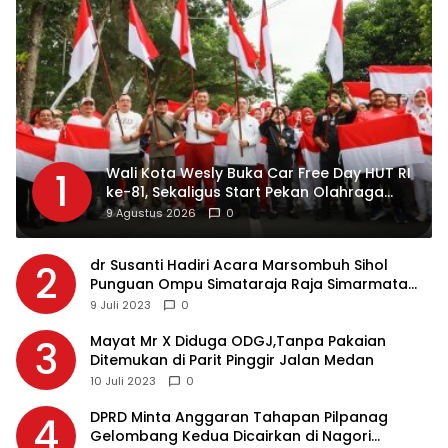
Wali Kota Wesly Buka Car Free Day HUT RI
1
ke-81, Sekaligus Start Pekan Olahraga
Masyarakat Merah Putih
9 Agustus 2026
0
dr Susanti Hadiri Acara Marsombuh Sihol
2
Punguan Ompu Simataraja Raja Simarmata
Dohot Boruna Kota Siantar
9 Juli 2023
0
Mayat Mr X Diduga ODGJ,Tanpa Pakaian
3
Ditemukan di Parit Pinggir Jalan Medan
10 Juli 2023
0
DPRD Minta Anggaran Tahapan Pilpanag
4
Gelombang Kedua Dicairkan di Nagori