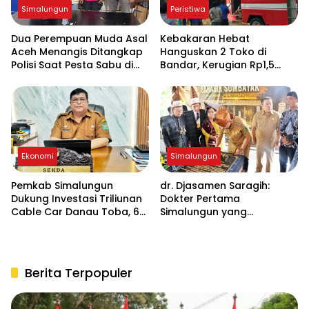
Simalungun
Peristiwa
Dua Perempuan Muda Asal
Kebakaran Hebat
Aceh Menangis Ditangkap
Hanguskan 2 Toko di
Polisi Saat Pesta Sabu di
Bandar, Kerugian Rp1,5
THM
Miliar, Pemilik Selamat
Nyaris Maut
Ekonomi
Simalungun
Pemkab Simalungun
dr. Djasamen Saragih:
Dukung Investasi Triliunan
Dokter Pertama
Cable Car Danau Toba, 60
Simalungun yang
Ha BPHTB Digratiskan
Namanya Kini Hidup di
Rumah Sakit dan Makam
Pahlawan Kesehatan
Berita Terpopuler