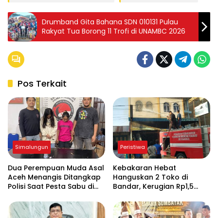
Drumband Gita Bahana SDN 010131 Pulau
Rakyat Tua Borong 11 Trofi di UNAMBC 2026
Pos Terkait
Simalungun
Peristiwa
Dua Perempuan Muda Asal
Kebakaran Hebat
Aceh Menangis Ditangkap
Hanguskan 2 Toko di
Polisi Saat Pesta Sabu di
Bandar, Kerugian Rp1,5
THM
Miliar, Pemilik Selamat
Nyaris Maut