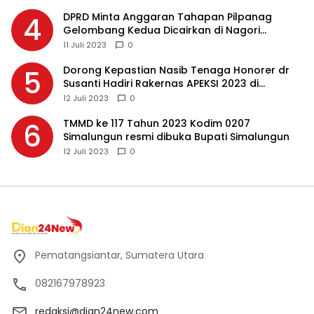
DPRD Minta Anggaran Tahapan Pilpanag
4
Gelombang Kedua Dicairkan di Nagori
Masing-masing, Ini Alasannya…
11 Juli 2023
0
Dorong Kepastian Nasib Tenaga Honorer dr
5
Susanti Hadiri Rakernas APEKSI 2023 di
Makassar
12 Juli 2023
0
TMMD ke 117 Tahun 2023 Kodim 0207
6
Simalungun resmi dibuka Bupati Simalungun
12 Juli 2023
0
Pematangsiantar, Sumatera Utara
082167978923
redaksi@dian24new.com