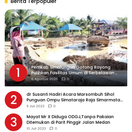
Berita Terpopuler
Pemkab Simalungun Gotong Royong
1
Pulihkan Fasilitas Umum di Serbelawan
Pasca Banjir
6 Agustus 2026
0
dr Susanti Hadiri Acara Marsombuh Sihol
2
Punguan Ompu Simataraja Raja Simarmata
Dohot Boruna Kota Siantar
9 Juli 2023
0
Mayat Mr X Diduga ODGJ,Tanpa Pakaian
3
Ditemukan di Parit Pinggir Jalan Medan
10 Juli 2023
0