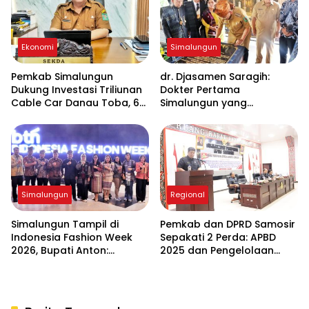
Ekonomi
Simalungun
Pemkab Simalungun
dr. Djasamen Saragih:
Dukung Investasi Triliunan
Dokter Pertama
Cable Car Danau Toba, 60
Simalungun yang
Ha BPHTB Digratiskan
Namanya Kini Hidup di
Rumah Sakit dan Makam
Pahlawan Kesehatan
Simalungun
Regional
Simalungun Tampil di
Pemkab dan DPRD Samosir
Indonesia Fashion Week
Sepakati 2 Perda: APBD
2026, Bupati Anton:
2025 dan Pengelolaan
Budaya Harus Jadi
Sampah
Penggerak Ekonomi dan
Pendidikan Karakter