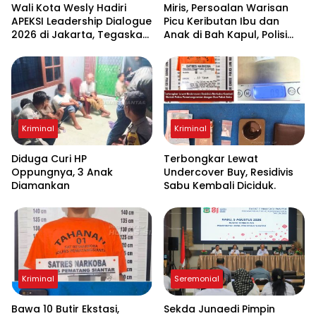
Wali Kota Wesly Hadiri
Miris, Persoalan Warisan
APEKSI Leadership Dialogue
Picu Keributan Ibu dan
2026 di Jakarta, Tegaskan
Anak di Bah Kapul, Polisi
Komitmen Digitalisasi
Turun Tangan Mediasi
Pemko Pematangsiantar
Kriminal
Kriminal
Diduga Curi HP
Terbongkar Lewat
Oppungnya, 3 Anak
Undercover Buy, Residivis
Diamankan
Sabu Kembali Diciduk.
Kriminal
Seremonial
Bawa 10 Butir Ekstasi,
Sekda Junaedi Pimpin