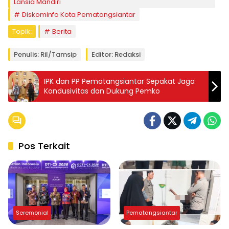
Lansia Mandiri
Diskominfo Kota Pematangsiantar
Topik:
Berita
Penulis: Ril/tamsip
Editor: Redaksi
IPK dan PP Pematangsiantar Sepakat Jaga
Kondusivitas dan Dukung Pemko
Pos Terkait
Seremonial
Pematangsiantar