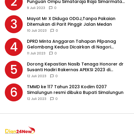
2
Punguan Ompu Simataraja Raja Simarmata
Dohot Boruna Kota Siantar
9 Juli 2023
0
Mayat Mr X Diduga ODGJ,Tanpa Pakaian
3
Ditemukan di Parit Pinggir Jalan Medan
10 Juli 2023
0
DPRD Minta Anggaran Tahapan Pilpanag
4
Gelombang Kedua Dicairkan di Nagori
Masing-masing, Ini Alasannya…
11 Juli 2023
0
Dorong Kepastian Nasib Tenaga Honorer dr
5
Susanti Hadiri Rakernas APEKSI 2023 di
Makassar
12 Juli 2023
0
TMMD ke 117 Tahun 2023 Kodim 0207
6
Simalungun resmi dibuka Bupati Simalungun
12 Juli 2023
0