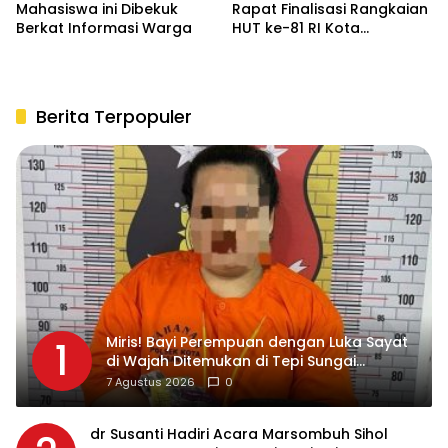
Mahasiswa ini Dibekuk
Rapat Finalisasi Rangkaian
Berkat Informasi Warga
HUT ke-81 RI Kota
Pematangsiantar
Berita Terpopuler
Miris! Bayi Perempuan dengan Luka Sayat
1
di Wajah Ditemukan di Tepi Sungai
Asahan, Diduga Dibuang Ibu Kandungnya
7 Agustus 2026
0
dr Susanti Hadiri Acara Marsombuh Sihol