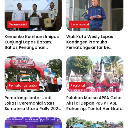
Seremonial
Seremonial
Kemenko Kumham Imipas
Wali Kota Wesly Lepas
Kunjungi Lapas Batam,
Kontingen Pramuka
Bahas Penanganan
Pematangsiantar ke
Overstaying dan
Jambore Nasional XII 2026
Implementasi KUHP Baru
di Cibubur
Pematangsiantar
Regional
Pematangsiantar Jadi
Puluhan Massa APSA Gelar
Lokasi Ceremonial Start
Aksi di Depan PKS PT ASL
Sumatera Utara Rally 2026
Rahuning, Tuntut Hentikan
FIA APRC Round 3
Pembuangan Limbah ke
Sungai Asahan