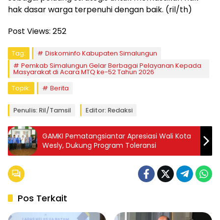
hak dasar warga terpenuhi dengan baik. (ril/th)
Post Views:
252
Tag:
Diskominfo Kabupaten Simalungun
Pemkab Simalungun Gelar Berbagai Pelayanan Kepada
Masyarakat di Acara MTQ ke-52 Tahun 2026
Topik:
Berita
Penulis: Ril/tamsil
Editor: Redaksi
GAMKI Pematangsiantar Apresiasi Wali Kota
Wesly, Dukung Program Toleransi
Pos Terkait