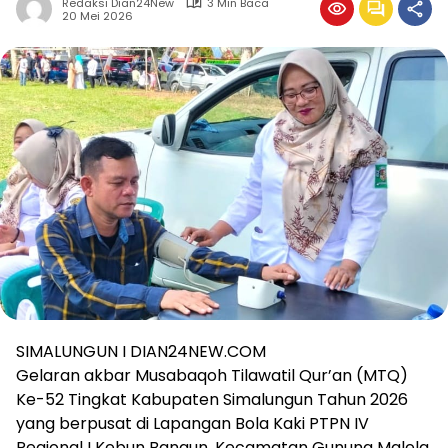
Redaksi Dian24New
3 Min Baca
20 Mei 2026
SIMALUNGUN I DIAN24NEW.COM
Gelaran akbar Musabaqoh Tilawatil Qur’an (MTQ)
Ke-52 Tingkat Kabupaten Simalungun Tahun 2026
yang berpusat di Lapangan Bola Kaki PTPN IV
Regional I Kebun Bangun, Kecamatan Gunung Malela,