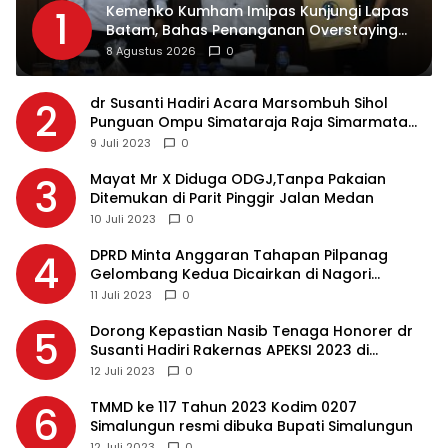
Kemenko Kumham Imipas Kunjungi Lapas
1
Batam, Bahas Penanganan Overstaying
dan Implementasi KUHP Baru
8 Agustus 2026
0
dr Susanti Hadiri Acara Marsombuh Sihol
2
Punguan Ompu Simataraja Raja Simarmata
Dohot Boruna Kota Siantar
9 Juli 2023
0
Mayat Mr X Diduga ODGJ,Tanpa Pakaian
3
Ditemukan di Parit Pinggir Jalan Medan
10 Juli 2023
0
DPRD Minta Anggaran Tahapan Pilpanag
4
Gelombang Kedua Dicairkan di Nagori
Masing-masing, Ini Alasannya…
11 Juli 2023
0
Dorong Kepastian Nasib Tenaga Honorer dr
5
Susanti Hadiri Rakernas APEKSI 2023 di
Makassar
12 Juli 2023
0
TMMD ke 117 Tahun 2023 Kodim 0207
6
Simalungun resmi dibuka Bupati Simalungun
12 Juli 2023
0