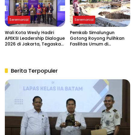
Seremonial
Seremonial
Wali Kota Wesly Hadiri
Pemkab Simalungun
APEKSI Leadership Dialogue
Gotong Royong Pulihkan
2026 di Jakarta, Tegaskan
Fasilitas Umum di
Komitmen Digitalisasi
Serbelawan Pasca Banjir
Pemko Pematangsiantar
Berita Terpopuler