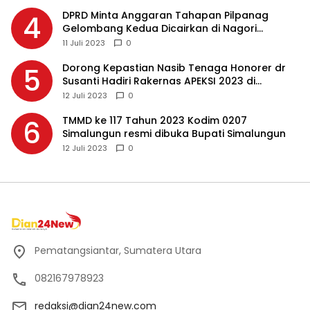
DPRD Minta Anggaran Tahapan Pilpanag
4
Gelombang Kedua Dicairkan di Nagori
Masing-masing, Ini Alasannya…
11 Juli 2023
0
Dorong Kepastian Nasib Tenaga Honorer dr
5
Susanti Hadiri Rakernas APEKSI 2023 di
Makassar
12 Juli 2023
0
TMMD ke 117 Tahun 2023 Kodim 0207
6
Simalungun resmi dibuka Bupati Simalungun
12 Juli 2023
0
Pematangsiantar, Sumatera Utara
082167978923
redaksi@dian24new.com