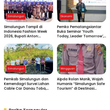
Simalungun
Ekonomi
Simalungun Tampil di
Pemko Pematangsiantar
Indonesia Fashion Week
Buka Seminar ‘Youth
2026, Bupati Anton:
Today, Leader Tomorrow’,
Budaya Harus Jadi
Dorong Generasi Muda
Penggerak Ekonomi dan
Jadi Wirausahawan
Pendidikan Karakter
Simalungun
Mingguan
Pemkab Simalungun dan
Aipda Rolan Manik, Wajah
Kemendagri Survei Lahan
Humanis “Simalungun Safe
Cable Car Danau Toba,
Tourism” di Destinasi
Bahas Kepastian Regulasi
Danau Toba
BPHTB