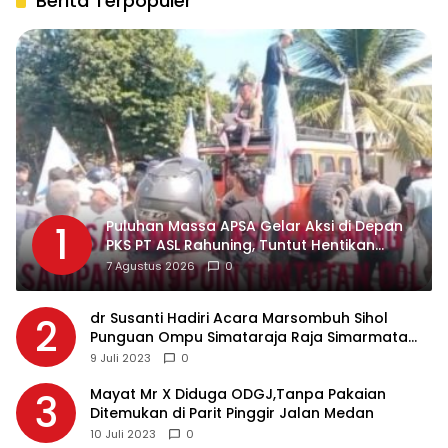
Berita Terpopuler
Puluhan Massa APSA Gelar Aksi di Depan
1
PKS PT ASL Rahuning, Tuntut Hentikan
Pembuangan Limbah ke Sungai Asahan
7 Agustus 2026
0
dr Susanti Hadiri Acara Marsombuh Sihol
2
Punguan Ompu Simataraja Raja Simarmata
Dohot Boruna Kota Siantar
9 Juli 2023
0
Mayat Mr X Diduga ODGJ,Tanpa Pakaian
3
Ditemukan di Parit Pinggir Jalan Medan
10 Juli 2023
0