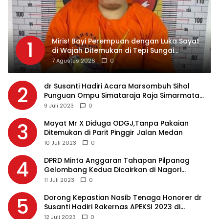
Miris! Bayi Perempuan dengan Luka Sayat
1
di Wajah Ditemukan di Tepi Sungai
Asahan, Diduga Dibuang Ibu Kandungnya
7 Agustus 2026
0
dr Susanti Hadiri Acara Marsombuh Sihol
2
Punguan Ompu Simataraja Raja Simarmata
Dohot Boruna Kota Siantar
9 Juli 2023
0
Mayat Mr X Diduga ODGJ,Tanpa Pakaian
3
Ditemukan di Parit Pinggir Jalan Medan
10 Juli 2023
0
DPRD Minta Anggaran Tahapan Pilpanag
4
Gelombang Kedua Dicairkan di Nagori
Masing-masing, Ini Alasannya…
11 Juli 2023
0
Dorong Kepastian Nasib Tenaga Honorer dr
5
Susanti Hadiri Rakernas APEKSI 2023 di
Makassar
12 Juli 2023
0