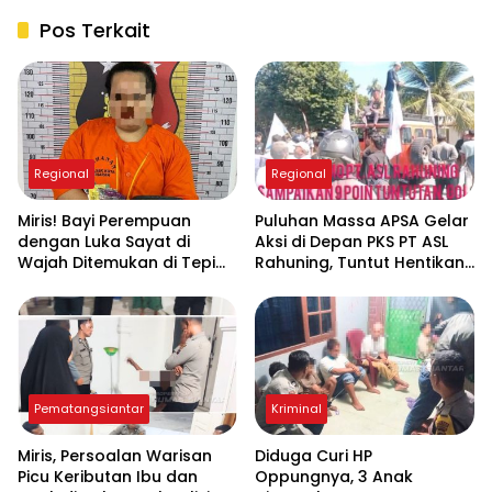
Pos Terkait
Regional
Regional
Miris! Bayi Perempuan
Puluhan Massa APSA Gelar
dengan Luka Sayat di
Aksi di Depan PKS PT ASL
Wajah Ditemukan di Tepi
Rahuning, Tuntut Hentikan
Sungai Asahan, Diduga
Pembuangan Limbah ke
Dibuang Ibu Kandungnya
Sungai Asahan
Pematangsiantar
Kriminal
Miris, Persoalan Warisan
Diduga Curi HP
Picu Keributan Ibu dan
Oppungnya, 3 Anak