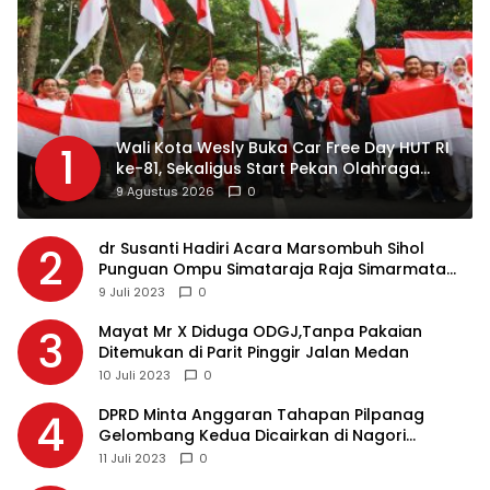
Wali Kota Wesly Buka Car Free Day HUT RI
1
ke-81, Sekaligus Start Pekan Olahraga
Masyarakat Merah Putih
9 Agustus 2026
0
dr Susanti Hadiri Acara Marsombuh Sihol
2
Punguan Ompu Simataraja Raja Simarmata
Dohot Boruna Kota Siantar
9 Juli 2023
0
Mayat Mr X Diduga ODGJ,Tanpa Pakaian
3
Ditemukan di Parit Pinggir Jalan Medan
10 Juli 2023
0
DPRD Minta Anggaran Tahapan Pilpanag
4
Gelombang Kedua Dicairkan di Nagori
Masing-masing, Ini Alasannya…
11 Juli 2023
0