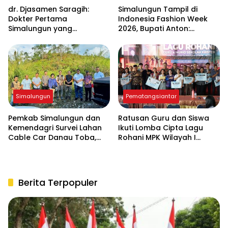
dr. Djasamen Saragih:
Simalungun Tampil di
Dokter Pertama
Indonesia Fashion Week
Simalungun yang
2026, Bupati Anton:
Namanya Kini Hidup di
Budaya Harus Jadi
Rumah Sakit dan Makam
Penggerak Ekonomi dan
Pahlawan Kesehatan
Pendidikan Karakter
Simalungun
Pematangsiantar
Pemkab Simalungun dan
Ratusan Guru dan Siswa
Kemendagri Survei Lahan
Ikuti Lomba Cipta Lagu
Cable Car Danau Toba,
Rohani MPK Wilayah I
Bahas Kepastian Regulasi
Sumut-Aceh di
BPHTB
Pematangsiantar
Berita Terpopuler