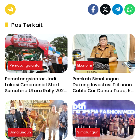
Pos Terkait
Pematangsiantar
Ekonomi
Pematangsiantar Jadi
Pemkab Simalungun
Lokasi Ceremonial Start
Dukung Investasi Triliunan
Sumatera Utara Rally 2026
Cable Car Danau Toba, 60
FIA APRC Round 3
Ha BPHTB Digratiskan
Simalungun
Simalungun