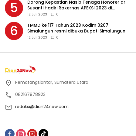
Dorong Kepastian Nasib Tenaga Honorer dr
5
Susanti Hadiri Rakernas APEKSI 2023 di
Makassar
12 Juli 2023
0
TMMD ke 117 Tahun 2023 Kodim 0207
6
Simalungun resmi dibuka Bupati Simalungun
12 Juli 2023
0
Pematangsiantar, Sumatera Utara
082167978923
redaksi@dian24new.com