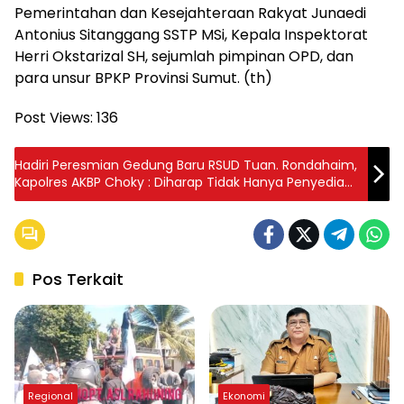
Pemerintahan dan Kesejahteraan Rakyat Junaedi
Antonius Sitanggang SSTP MSi, Kepala Inspektorat
Herri Okstarizal SH, sejumlah pimpinan OPD, dan
para unsur BPKP Provinsi Sumut. (th)
Post Views:
136
Hadiri Peresmian Gedung Baru RSUD Tuan. Rondahaim,
Kapolres AKBP Choky : Diharap Tidak Hanya Penyedia
Layanan Kesehatan Berkualitas, Tapi Juga Simbol
Persatuan dan Kesatuan
Pos Terkait
Regional
Ekonomi