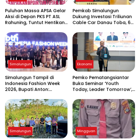
Puluhan Massa APSA Gelar
Pemkab Simalungun
Aksi di Depan PKS PT ASL
Dukung Investasi Triliunan
Rahuning, Tuntut Hentikan
Cable Car Danau Toba, 60
Pembuangan Limbah ke
Ha BPHTB Digratiskan
Sungai Asahan
Simalungun
Ekonomi
Simalungun Tampil di
Pemko Pematangsiantar
Indonesia Fashion Week
Buka Seminar ‘Youth
2026, Bupati Anton:
Today, Leader Tomorrow’,
Budaya Harus Jadi
Dorong Generasi Muda
Penggerak Ekonomi dan
Jadi Wirausahawan
Pendidikan Karakter
Simalungun
Mingguan