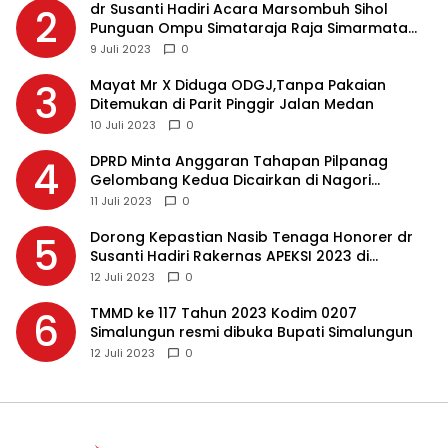
dr Susanti Hadiri Acara Marsombuh Sihol
2
Punguan Ompu Simataraja Raja Simarmata
Dohot Boruna Kota Siantar
9 Juli 2023
0
Mayat Mr X Diduga ODGJ,Tanpa Pakaian
3
Ditemukan di Parit Pinggir Jalan Medan
10 Juli 2023
0
DPRD Minta Anggaran Tahapan Pilpanag
4
Gelombang Kedua Dicairkan di Nagori
Masing-masing, Ini Alasannya…
11 Juli 2023
0
Dorong Kepastian Nasib Tenaga Honorer dr
5
Susanti Hadiri Rakernas APEKSI 2023 di
Makassar
12 Juli 2023
0
TMMD ke 117 Tahun 2023 Kodim 0207
6
Simalungun resmi dibuka Bupati Simalungun
12 Juli 2023
0