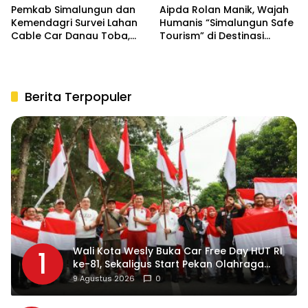
Pemkab Simalungun dan
Aipda Rolan Manik, Wajah
Kemendagri Survei Lahan
Humanis “Simalungun Safe
Cable Car Danau Toba,
Tourism” di Destinasi
Bahas Kepastian Regulasi
Danau Toba
BPHTB
Berita Terpopuler
Wali Kota Wesly Buka Car Free Day HUT RI
1
ke-81, Sekaligus Start Pekan Olahraga
Masyarakat Merah Putih
9 Agustus 2026
0