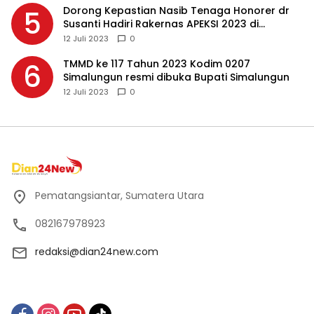
Dorong Kepastian Nasib Tenaga Honorer dr
5
Susanti Hadiri Rakernas APEKSI 2023 di
Makassar
12 Juli 2023
0
TMMD ke 117 Tahun 2023 Kodim 0207
6
Simalungun resmi dibuka Bupati Simalungun
12 Juli 2023
0
Pematangsiantar, Sumatera Utara
082167978923
redaksi@dian24new.com