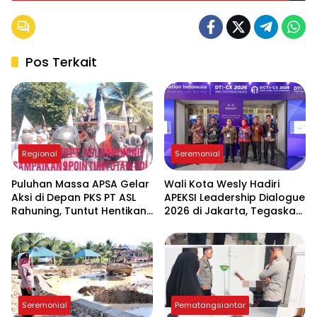
Pos Terkait
Regional
Seremonial
Puluhan Massa APSA Gelar
Wali Kota Wesly Hadiri
Aksi di Depan PKS PT ASL
APEKSI Leadership Dialogue
Rahuning, Tuntut Hentikan
2026 di Jakarta, Tegaskan
Pembuangan Limbah ke
Komitmen Digitalisasi
Sungai Asahan
Pemko Pematangsiantar
Seremonial
Pematangsiantar