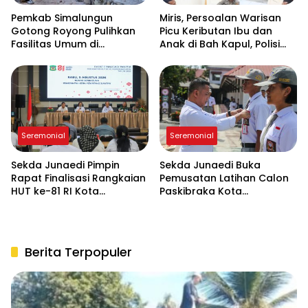
Pemkab Simalungun
Miris, Persoalan Warisan
Gotong Royong Pulihkan
Picu Keributan Ibu dan
Fasilitas Umum di
Anak di Bah Kapul, Polisi
Serbelawan Pasca Banjir
Turun Tangan Mediasi
Seremonial
Seremonial
Sekda Junaedi Pimpin
Sekda Junaedi Buka
Rapat Finalisasi Rangkaian
Pemusatan Latihan Calon
HUT ke-81 RI Kota
Paskibraka Kota
Pematangsiantar
Pematangsiantar 2026 di
“Desa Bahagia”
Berita Terpopuler