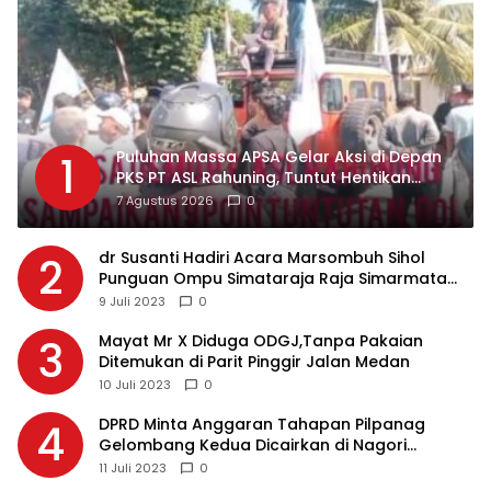
Puluhan Massa APSA Gelar Aksi di Depan
1
PKS PT ASL Rahuning, Tuntut Hentikan
Pembuangan Limbah ke Sungai Asahan
7 Agustus 2026
0
dr Susanti Hadiri Acara Marsombuh Sihol
2
Punguan Ompu Simataraja Raja Simarmata
Dohot Boruna Kota Siantar
9 Juli 2023
0
Mayat Mr X Diduga ODGJ,Tanpa Pakaian
3
Ditemukan di Parit Pinggir Jalan Medan
10 Juli 2023
0
DPRD Minta Anggaran Tahapan Pilpanag
4
Gelombang Kedua Dicairkan di Nagori
Masing-masing, Ini Alasannya…
11 Juli 2023
0