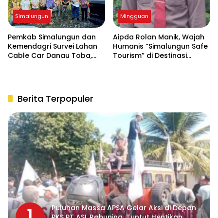
Simalungun
Mingguan
Pemkab Simalungun dan
Aipda Rolan Manik, Wajah
Kemendagri Survei Lahan
Humanis “Simalungun Safe
Cable Car Danau Toba,
Tourism” di Destinasi
Bahas Kepastian Regulasi
Danau Toba
BPHTB
Berita Terpopuler
Puluhan Massa APSA Gelar Aksi di Depan
1
PKS PT ASL Rahuning, Tuntut Hentikan