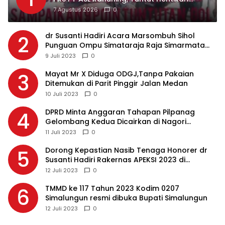
Pembuangan Limbah ke Sungai Asahan
7 Agustus 2026
0
dr Susanti Hadiri Acara Marsombuh Sihol
2
Punguan Ompu Simataraja Raja Simarmata
Dohot Boruna Kota Siantar
9 Juli 2023
0
Mayat Mr X Diduga ODGJ,Tanpa Pakaian
3
Ditemukan di Parit Pinggir Jalan Medan
10 Juli 2023
0
DPRD Minta Anggaran Tahapan Pilpanag
4
Gelombang Kedua Dicairkan di Nagori
Masing-masing, Ini Alasannya…
11 Juli 2023
0
Dorong Kepastian Nasib Tenaga Honorer dr
5
Susanti Hadiri Rakernas APEKSI 2023 di
Makassar
12 Juli 2023
0
TMMD ke 117 Tahun 2023 Kodim 0207
6
Simalungun resmi dibuka Bupati Simalungun
12 Juli 2023
0