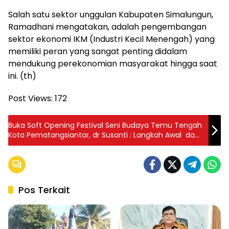
Salah satu sektor unggulan Kabupaten Simalungun,
Ramadhani mengatakan, adalah pengembangan
sektor ekonomi IKM (Industri Kecil Menengah) yang
memiliki peran yang sangat penting didalam
mendukung perekonomian masyarakat hingga saat
ini. (th)
Post Views:
172
Buka Soft Opening Festival Seni Budaya Temu Tengah
Kota Pematangsiantar, dr Susanti : Langkah Awal dan
Akan Menjadi Agenda Rutin
Pos Terkait