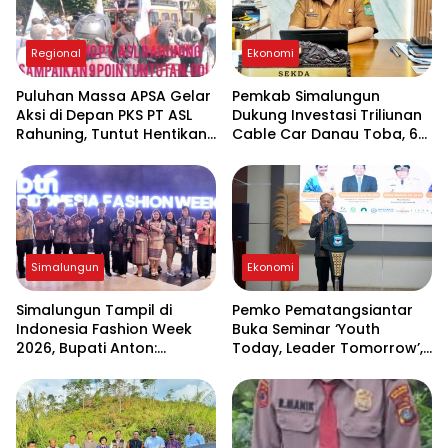
Regional
Ekonomi
Puluhan Massa APSA Gelar
Pemkab Simalungun
Aksi di Depan PKS PT ASL
Dukung Investasi Triliunan
Rahuning, Tuntut Hentikan
Cable Car Danau Toba, 60
Pembuangan Limbah ke
Ha BPHTB Digratiskan
Sungai Asahan
Simalungun
Ekonomi
Simalungun Tampil di
Pemko Pematangsiantar
Indonesia Fashion Week
Buka Seminar ‘Youth
2026, Bupati Anton:
Today, Leader Tomorrow’,
Budaya Harus Jadi
Dorong Generasi Muda
Penggerak Ekonomi dan
Jadi Wirausahawan
Pendidikan Karakter