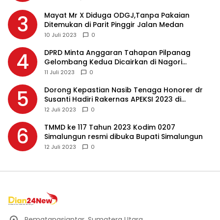
Mayat Mr X Diduga ODGJ,Tanpa Pakaian
3
Ditemukan di Parit Pinggir Jalan Medan
10 Juli 2023
0
DPRD Minta Anggaran Tahapan Pilpanag
4
Gelombang Kedua Dicairkan di Nagori
Masing-masing, Ini Alasannya…
11 Juli 2023
0
Dorong Kepastian Nasib Tenaga Honorer dr
5
Susanti Hadiri Rakernas APEKSI 2023 di
Makassar
12 Juli 2023
0
TMMD ke 117 Tahun 2023 Kodim 0207
6
Simalungun resmi dibuka Bupati Simalungun
12 Juli 2023
0
Pematangsiantar, Sumatera Utara