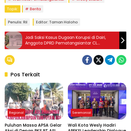
Topik:
Berita
Penulis: Ril
Editor: Taman Haloho
Jadi Saksi Kasus Dugaan Korupsi di Dairi,
Anggota DPRD Pematangsiantar CL
Ternyata Hanya Berpendidikan Terakhir
SMP?
Pos Terkait
Regional
Seremonial
Puluhan Massa APSA Gelar
Wali Kota Wesly Hadiri
Aksi di Depan PKS PT ASL
APEKSI Leadership Dialogue