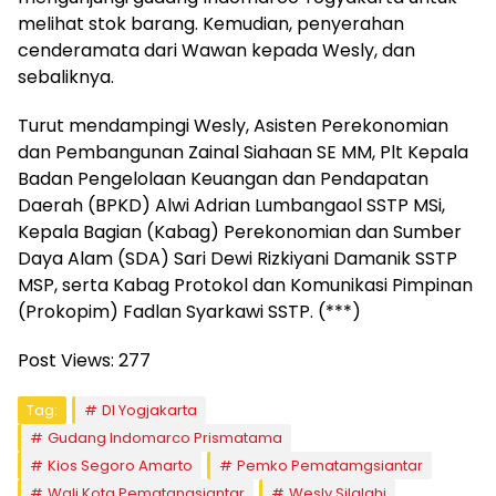
melihat stok barang. Kemudian, penyerahan
cenderamata dari Wawan kepada Wesly, dan
sebaliknya.
Turut mendampingi Wesly, Asisten Perekonomian
dan Pembangunan Zainal Siahaan SE MM, Plt Kepala
Badan Pengelolaan Keuangan dan Pendapatan
Daerah (BPKD) Alwi Adrian Lumbangaol SSTP MSi,
Kepala Bagian (Kabag) Perekonomian dan Sumber
Daya Alam (SDA) Sari Dewi Rizkiyani Damanik SSTP
MSP, serta Kabag Protokol dan Komunikasi Pimpinan
(Prokopim) Fadlan Syarkawi SSTP. (***)
Post Views:
277
Tag:
DI Yogjakarta
Gudang Indomarco Prismatama
Kios Segoro Amarto
Pemko Pematamgsiantar
Wali Kota Pematangsiantar
Wesly Silalahi