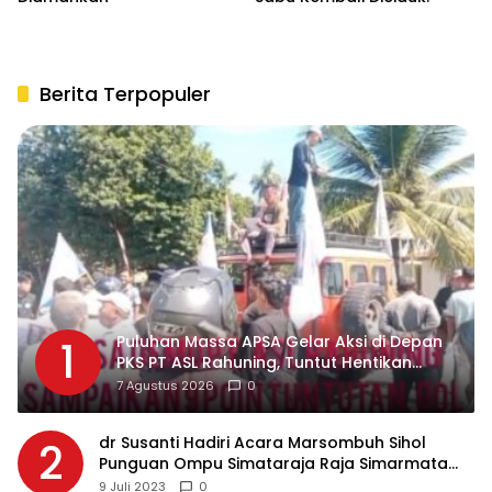
Berita Terpopuler
Puluhan Massa APSA Gelar Aksi di Depan
1
PKS PT ASL Rahuning, Tuntut Hentikan
Pembuangan Limbah ke Sungai Asahan
7 Agustus 2026
0
dr Susanti Hadiri Acara Marsombuh Sihol
2
Punguan Ompu Simataraja Raja Simarmata
Dohot Boruna Kota Siantar
9 Juli 2023
0