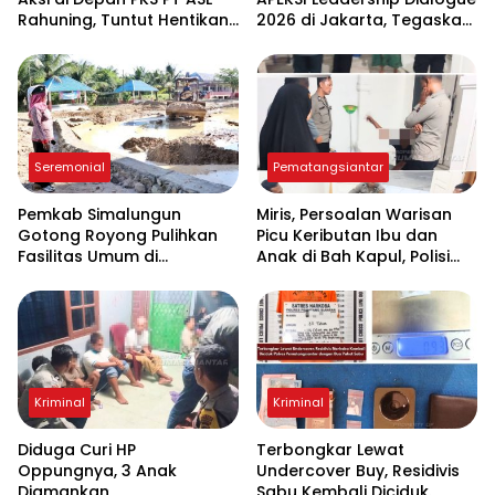
Rahuning, Tuntut Hentikan
2026 di Jakarta, Tegaskan
Pembuangan Limbah ke
Komitmen Digitalisasi
Sungai Asahan
Pemko Pematangsiantar
Seremonial
Pematangsiantar
Pemkab Simalungun
Miris, Persoalan Warisan
Gotong Royong Pulihkan
Picu Keributan Ibu dan
Fasilitas Umum di
Anak di Bah Kapul, Polisi
Serbelawan Pasca Banjir
Turun Tangan Mediasi
Kriminal
Kriminal
Diduga Curi HP
Terbongkar Lewat
Oppungnya, 3 Anak
Undercover Buy, Residivis
Diamankan
Sabu Kembali Diciduk.